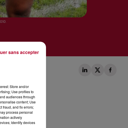
010.
uer sans accepter
erest: Store and/or
tising; Use profiles to
tand audiences through
personalise content; Use
Publié : 27 février 2020 à 11h41 par Loris Galofaro
 fraud, and fix errors;
 may process personal
mation actively
vices; Identify devices