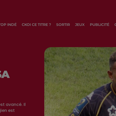
TOP INDÉ
CKOI CE TITRE ?
SORTIR
JEUX
PUBLICITÉ
SA
t avancé. Il
jien est