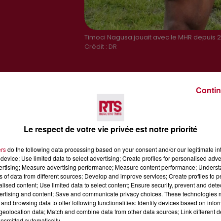
Timoci Nagusa jouait avec le MHR depuis 2
Crédit :
DR
Contin
Le respect de votre vie privée est notre priorité
ers
do the following data processing based on your consent and/or our legitimate int
device; Use limited data to select advertising; Create profiles for personalised adver
vertising; Measure advertising performance; Measure content performance; Unders
ns of data from different sources; Develop and improve services; Create profiles to 
alised content; Use limited data to select content; Ensure security, prevent and detect
ertising and content; Save and communicate privacy choices. These technologies
Voir plus
and browsing data to offer following functionalities: Identify devices based on infor
eolocation data; Match and combine data from other data sources; Link different de
nsmitted automatically.