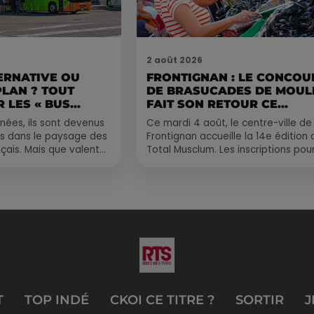
2 août 2026
ERNATIVE OU
FRONTIGNAN : LE CONCOU
PLAN ? TOUT
DE BRASUCADES DE MOUL
 LES « BUS...
FAIT SON RETOUR CE...
nées, ils sont devenus
Ce mardi 4 août, le centre-ville de
s dans le paysage des
Frontignan accueille la 14e édition 
çais. Mais que valent
Total Musclum. Les inscriptions pour
us longue distance ?
concours de brasucades de moule
sont déjà...
T
TOP INDÉ
CKOI CE TITRE ?
SORTIR
J