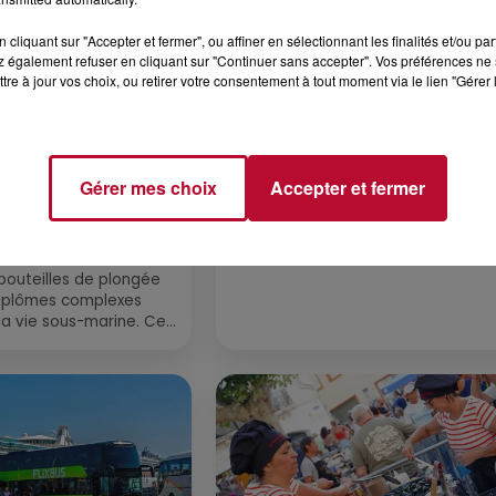
cliquant sur "Accepter et fermer", ou affiner en sélectionnant les finalités et/ou pa
 également refuser en cliquant sur "Continuer sans accepter". Vos préférences ne 
tre à jour vos choix, ou retirer votre consentement à tout moment via le lien "Gérer 
3 août 2026
Gérer mes choix
Accepter et fermer
PYRÉNÉES-
SOIRÉE DJ PLAYA
 : TROIS SPOTS
LING À
.
bouteilles de plongée
diplômes complexes
la vie sous-marine. Cet
, un tuba et une paire