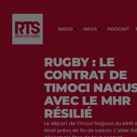
RADIO
INFOS
PODCAST
RUGBY : LE
CONTRAT DE
TIMOCI NAGU
AVEC LE MHR
RÉSILIÉ
Le départ de Timoci Nagusa du MHR es
était prévu en fin de saison. L'ailier fid