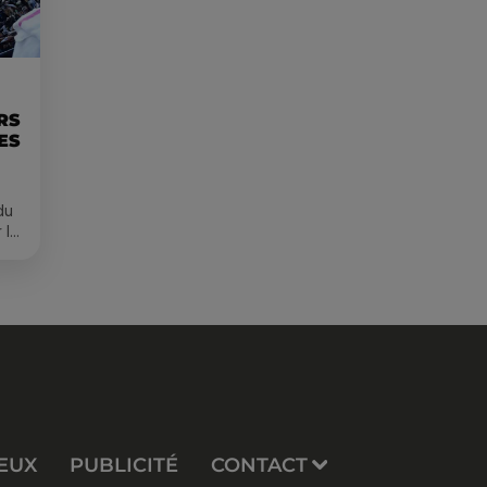
RS
ES
du
 le
s
EUX
PUBLICITÉ
CONTACT