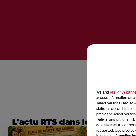
We and
our (447) partn
access information on a 
select personalised ad
statistics or combinatio
profiles to select person
Deliver and present adv
L'actu RTS dans le Sud
data such as IP address 
requested; Use precise g
based on information tra