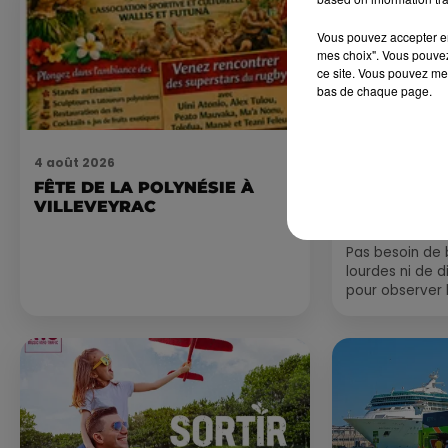
Vous pouvez accepter en 
mes choix". Vous pouvez
ce site. Vous pouvez met
bas de chaque page.
4 août 2026
4 août 2026
FÊTE DE LA POLYNÉSIE À
HÉRAULT, 
VILLEVEYRAC
ORIENTALES
DE SNORKE
EXPLORER..
Pas besoin de 
lourdes ni de 
pour observer 
été, un masque
de palmes...