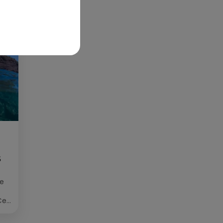
S
ée
Cet
re