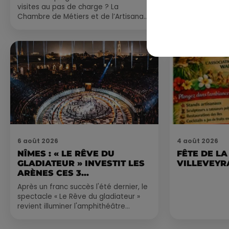
visites au pas de charge ? La
pas manquer da
Chambre de Métiers et de l’Artisanat
ayez envie de 
Occitanie propose une alternative
du monde,...
bien plus vivante :...
6 août 2026
4 août 2026
NÎMES : « LE RÊVE DU
FÊTE DE LA
GLADIATEUR » INVESTIT LES
VILLEVEYR
ARÈNES CES 3...
Après un franc succès l'été dernier, le
spectacle « Le Rêve du gladiateur »
revient illuminer l'amphithéâtre
romain les 6, 7 et 8 août. Une fresque
nocturne...