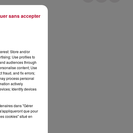
uer sans accepter
Publié : 27 août 2018 à 9h15 par Loris Galofaro
erest: Store and/or
tising; Use profiles to
tand audiences through
personalise content; Use
 fraud, and fix errors;
 may process personal
mation actively
vices; Identify devices
rtenaires dans "Gérer
s'appliqueront que pour
 DE
les cookies" situé en