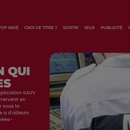
TOP INDÉ
CKOI CE TITRE ?
SORTIR
JEUX
PUBLICITÉ
N QUI
ES
application SAUV
ntervenir en
r sous la
 a d'ailleurs
nées-