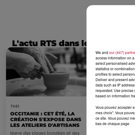
L'actu RTS dans le Sud
We and
our (447) partn
access information on a 
select personalised ad
statistics or combinatio
profiles to select person
Deliver and present adv
data such as IP address 
requested; Use precise g
based on information tra
7h51
7 août 2026
Vous pouvez accepter en 
mes choix". Vous pouvez
OCCITANIE : CET ÉTÉ, LA
NOS IDÉES
ce site. Vous pouvez met
CRÉATION S'EXPOSE DANS
CE WEEK-E
bas de chaque page.
LES ATELIERS D'ARTISANS
Comme tous les
Marre des plages bondées et des
petite sélecti