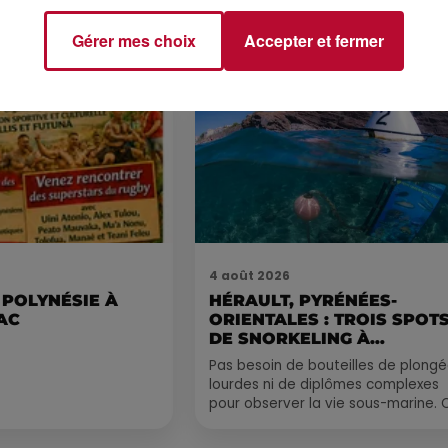
ns le coin. Que vous
voyager à l'autre bout
Gérer mes choix
Accepter et fermer
4 août 2026
 POLYNÉSIE À
HÉRAULT, PYRÉNÉES-
AC
ORIENTALES : TROIS SPOT
DE SNORKELING À
EXPLORER...
Pas besoin de bouteilles de plong
lourdes ni de diplômes complexes
pour observer la vie sous-marine. 
été, un masque, un tuba et une pai
de palmes...