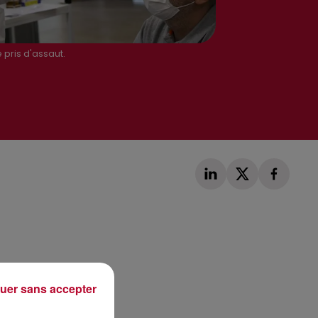
 pris d'assaut.
Publié : 14 décembre 2020 à 10h39 par Loris
Galofaro
uer sans accepter