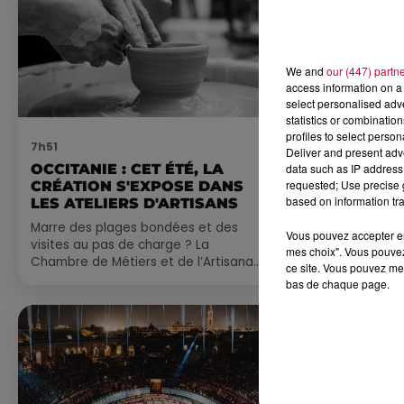
We and
our (447) partn
access information on a 
select personalised ad
statistics or combinatio
profiles to select person
7h51
7 août 2026
Deliver and present adv
data such as IP address 
OCCITANIE : CET ÉTÉ, LA
NOS IDÉES
requested; Use precise g
CRÉATION S'EXPOSE DANS
CE WEEK-E
based on information tra
LES ATELIERS D'ARTISANS
Comme tous les
Marre des plages bondées et des
petite sélecti
Vous pouvez accepter en 
visites au pas de charge ? La
pas manquer da
mes choix". Vous pouvez
Chambre de Métiers et de l’Artisanat
ayez envie de 
ce site. Vous pouvez met
Occitanie propose une alternative
du monde,...
bas de chaque page.
bien plus vivante :...