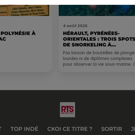
4 août 2026
 POLYNÉSIE À
HÉRAULT, PYRÉNÉES-
AC
ORIENTALES : TROIS SPOT
DE SNORKELING À
EXPLORER...
Pas besoin de bouteilles de plong
lourdes ni de diplômes complexes
pour observer la vie sous-marine. 
été, un masque, un tuba et une pai
de palmes...
T
TOP INDÉ
CKOI CE TITRE ?
SORTIR
J