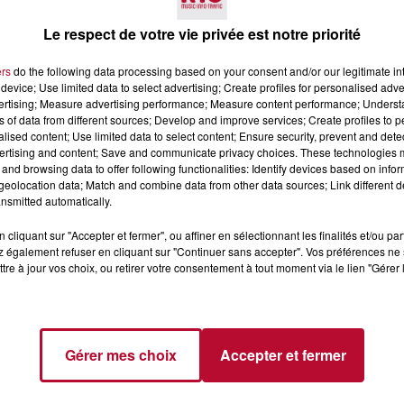
Le respect de votre vie privée est notre priorité
ers
do the following data processing based on your consent and/or our legitimate int
device; Use limited data to select advertising; Create profiles for personalised adver
vertising; Measure advertising performance; Measure content performance; Unders
ns of data from different sources; Develop and improve services; Create profiles to 
alised content; Use limited data to select content; Ensure security, prevent and detect
7 août 2026
ertising and content; Save and communicate privacy choices. These technologies
and browsing data to offer following functionalities: Identify devices based on infor
 DE SORTIE POUR
DINER CONCERT À LA MJC
eolocation data; Match and combine data from other data sources; Link different de
ND
MARSEILLAN
nsmitted automatically.
 vendredis, voici une
on des rendez-vous à ne
cliquant sur "Accepter et fermer", ou affiner en sélectionnant les finalités et/ou pa
ns le coin. Que vous
 également refuser en cliquant sur "Continuer sans accepter". Vos préférences ne 
voyager à l'autre bout
tre à jour vos choix, ou retirer votre consentement à tout moment via le lien "Gérer 
Gérer mes choix
Accepter et fermer