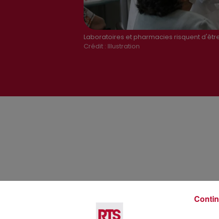
Laboratoires et pharmacies risquent d'être
Crédit :
Illustration
Contin
Voir plus