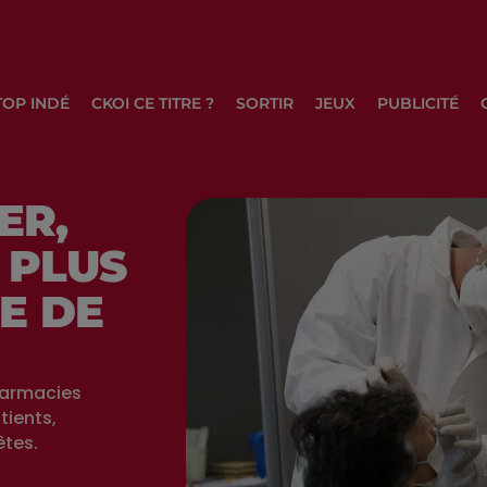
TOP INDÉ
CKOI CE TITRE ?
SORTIR
JEUX
PUBLICITÉ
ER,
 PLUS
E DE
pharmacies
tients,
êtes.