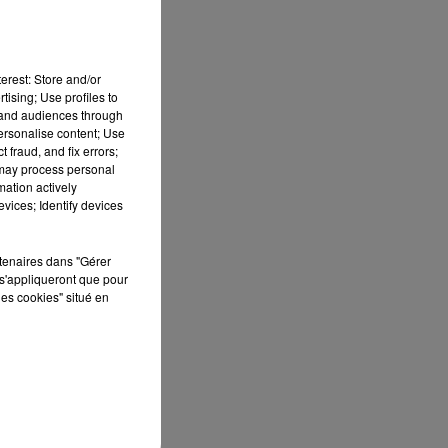
erest: Store and/or
tising; Use profiles to
tand audiences through
personalise content; Use
 fraud, and fix errors;
 may process personal
mation actively
 DE
vices; Identify devices
rtenaires dans "Gérer
s'appliqueront que pour
les cookies" situé en