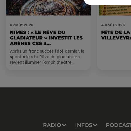
6 août 2026
4 août 2026
NÎMES : « LE RÊVE DU
FÊTE DE LA
GLADIATEUR » INVESTIT LES
VILLEVEYR
ARÈNES CES 3...
Après un franc succès l'été dernier, le
spectacle « Le Rêve du gladiateur »
revient illuminer l'amphithéâtre
romain les 6, 7 et 8 août. Une fresque
nocturne...
RADIO
INFOS
PODCAS