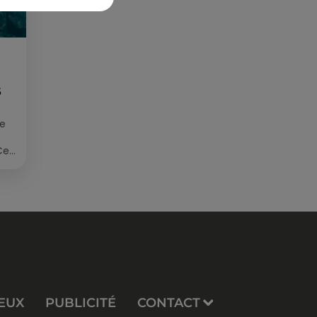
S
ée
Cet
re
EUX
PUBLICITÉ
CONTACT