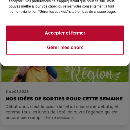
accepter". Vos préférences ne s'appliqueront que pour ce site. Vous
pouvez mettre à jour vos choix, ou retirer votre consentement à tout
moment via le lien "Gérer les cookies" situé en bas de chaque page.
Accepter et fermer
Gérer mes choix
3 août 2026
NOS IDÉES DE SORTIES POUR CETTE SEMAINE
Début août, c’est le cœur de l’été. La semaine débute, et
comme tous les lundis de l’été, on ouvre l’agenda qui est
encore bien rempli ! Entre sessions...