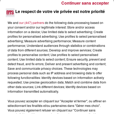
Continuer sans accepter
SPOTS DE SNORKELING À EXPLORER...
Pas besoin de bouteilles de plongée lourdes ni de diplômes
Le respect de votre vie privée est notre priorité
complexes pour observer la vie sous-marine. Cet été, un
masque, un tuba et une paire de palmes...
We and
our (447) partners
do the following data processing based on
your consent and/or our legitimate interest: Store and/or access
information on a device; Use limited data to select advertising; Create
profiles for personalised advertising; Use profiles to select personalised
advertising; Measure advertising performance; Measure content
performance; Understand audiences through statistics or combinations
of data from different sources; Develop and improve services; Create
profiles to personalise content; Use profiles to select personalised
content; Use limited data to select content; Ensure security, prevent and
detect fraud, and fix errors; Deliver and present advertising and content;
Save and communicate privacy choices. These technologies may
process personal data such as IP address and browsing data to offer
following functionalities: Identify devices based on information actively
requested; Use precise geolocation data; Match and combine data from
other data sources; Link different devices; Identify devices based on
information transmitted automatically.
Vous pouvez accepter en cliquant sur "Accepter et fermer", ou affiner en
3 août 2026
sélectionnant les finalités et/ou partenaires dans "Gérer mes choix".
SOIRÉE DJ PLAYA
Vous pouvez également refuser en cliquant sur "Continuer sans