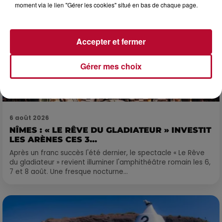
moment via le lien "Gérer les cookies" situé en bas de chaque page.
Accepter et fermer
Gérer mes choix
6 août 2026
NÎMES : « LE RÊVE DU GLADIATEUR » INVESTIT
LES ARÈNES CES 3...
Après un franc succès l'été dernier, le spectacle « Le Rêve
du gladiateur » revient illuminer l'amphithéâtre romain les 6,
7 et 8 août. Une fresque nocturne...