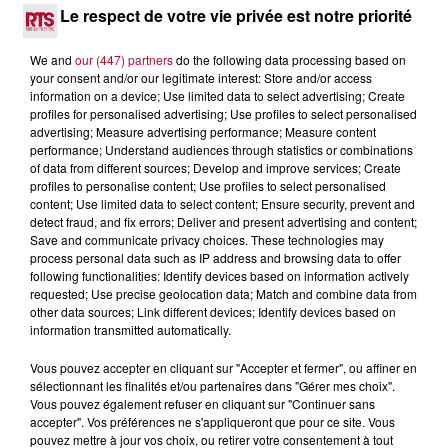
envie de voyager à l'autre bout du monde,...
Le respect de votre vie privée est notre priorité
We and
our (447) partners
do the following data processing based on
your consent and/or our legitimate interest: Store and/or access
information on a device; Use limited data to select advertising; Create
profiles for personalised advertising; Use profiles to select personalised
advertising; Measure advertising performance; Measure content
performance; Understand audiences through statistics or combinations
of data from different sources; Develop and improve services; Create
profiles to personalise content; Use profiles to select personalised
content; Use limited data to select content; Ensure security, prevent and
detect fraud, and fix errors; Deliver and present advertising and content;
Save and communicate privacy choices. These technologies may
process personal data such as IP address and browsing data to offer
following functionalities: Identify devices based on information actively
requested; Use precise geolocation data; Match and combine data from
other data sources; Link different devices; Identify devices based on
7 août 2026
information transmitted automatically.
DINER CONCERT À LA MJC DE MARSEILLAN
Vous pouvez accepter en cliquant sur "Accepter et fermer", ou affiner en
sélectionnant les finalités et/ou partenaires dans "Gérer mes choix".
Vous pouvez également refuser en cliquant sur "Continuer sans
accepter". Vos préférences ne s'appliqueront que pour ce site. Vous
pouvez mettre à jour vos choix, ou retirer votre consentement à tout