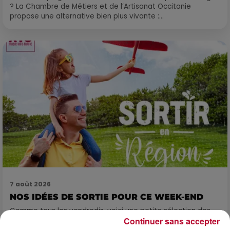
? La Chambre de Métiers et de l’Artisanat Occitanie
propose une alternative bien plus vivante :...
7 août 2026
NOS IDÉES DE SORTIE POUR CE WEEK-END
Comme tous les vendredis, voici une petite sélection des
Continuer sans accepter
rendez-vous à ne pas manquer dans le coin. Que vous ayez