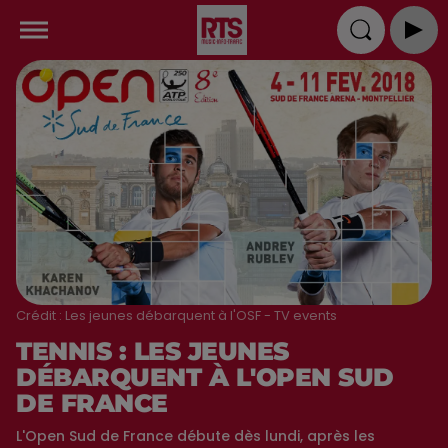
Crédit :
Les jeunes débarquent à l'OSF - TV events
TENNIS : LES JEUNES
DÉBARQUENT À L'OPEN SUD
DE FRANCE
L'Open Sud de France débute dès lundi, après les