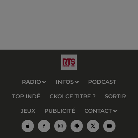
RADIO
INFOS
PODCAST
TOP INDÉ
CKOI CE TITRE ?
SORTIR
JEUX
PUBLICITÉ
CONTACT