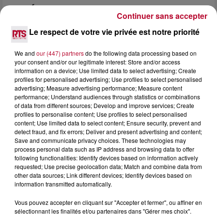
SOIRÉE DJ PLAYA
Continuer sans accepter
Le respect de votre vie privée est notre priorité
We and
our (447) partners
do the following data processing based on
your consent and/or our legitimate interest: Store and/or access
information on a device; Use limited data to select advertising; Create
profiles for personalised advertising; Use profiles to select personalised
advertising; Measure advertising performance; Measure content
performance; Understand audiences through statistics or combinations
of data from different sources; Develop and improve services; Create
profiles to personalise content; Use profiles to select personalised
content; Use limited data to select content; Ensure security, prevent and
detect fraud, and fix errors; Deliver and present advertising and content;
Save and communicate privacy choices. These technologies may
process personal data such as IP address and browsing data to offer
following functionalities: Identify devices based on information actively
requested; Use precise geolocation data; Match and combine data from
3 août 2026
other data sources; Link different devices; Identify devices based on
NOS IDÉES DE SORTIES POUR CETTE SEMAINE
information transmitted automatically.
Début août, c’est le cœur de l’été. La semaine débute, et
Vous pouvez accepter en cliquant sur "Accepter et fermer", ou affiner en
comme tous les lundis de l’été, on ouvre l’agenda qui est
sélectionnant les finalités et/ou partenaires dans "Gérer mes choix".
encore bien rempli ! Entre sessions...