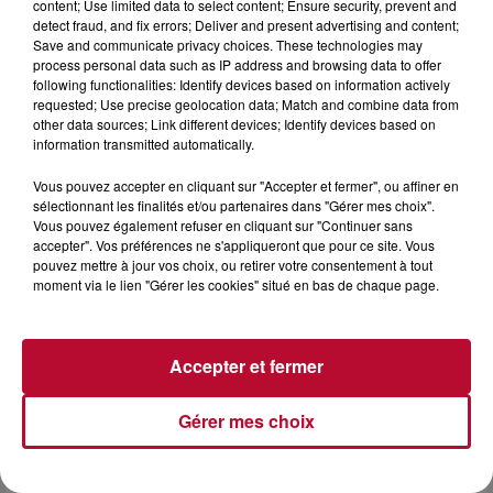
content; Use limited data to select content; Ensure security, prevent and
7 août 2026
detect fraud, and fix errors; Deliver and present advertising and content;
Save and communicate privacy choices. These technologies may
DINER CONCERT À LA MJC DE MARSEILLAN
process personal data such as IP address and browsing data to offer
following functionalities: Identify devices based on information actively
requested; Use precise geolocation data; Match and combine data from
other data sources; Link different devices; Identify devices based on
information transmitted automatically.
Vous pouvez accepter en cliquant sur "Accepter et fermer", ou affiner en
sélectionnant les finalités et/ou partenaires dans "Gérer mes choix".
Vous pouvez également refuser en cliquant sur "Continuer sans
accepter". Vos préférences ne s'appliqueront que pour ce site. Vous
pouvez mettre à jour vos choix, ou retirer votre consentement à tout
moment via le lien "Gérer les cookies" situé en bas de chaque page.
Accepter et fermer
6 août 2026
Gérer mes choix
NÎMES : « LE RÊVE DU GLADIATEUR » INVESTIT
LES ARÈNES CES 3...