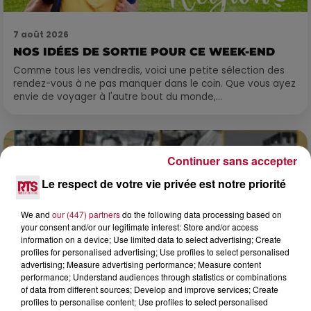
7 août 2026
NOS IDÉES DE SORTIE POUR CE WEEK-END
Comme tous les vendredis, voici une petite sélection des
rendez-vous à ne pas manquer dans le coin. Que vous ayez
envie de voyager à l'autre bout du monde,...
Continuer sans accepter
Le respect de votre vie privée est notre priorité
We and
our (447) partners
do the following data processing based on
your consent and/or our legitimate interest: Store and/or access
information on a device; Use limited data to select advertising; Create
profiles for personalised advertising; Use profiles to select personalised
advertising; Measure advertising performance; Measure content
performance; Understand audiences through statistics or combinations
of data from different sources; Develop and improve services; Create
profiles to personalise content; Use profiles to select personalised