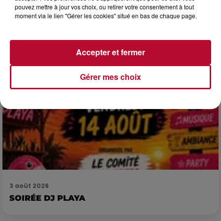
Pas besoin de bouteilles de plongée lourdes ni de diplômes
pouvez mettre à jour vos choix, ou retirer votre consentement à tout
complexes pour observer la vie sous-marine. Cet été, un
moment via le lien "Gérer les cookies" situé en bas de chaque page.
masque, un tuba et une paire de palmes...
Accepter et fermer
Gérer mes choix
3 août 2026
SOIRÉE DJ PLAYA