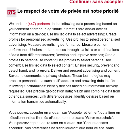
Continuer sans accepter
4 août 2026
Le respect de votre vie privée est notre priorité
FÊTE DE LA POLYNÉSIE À VILLEVEYRAC
We and
our (447) partners
do the following data processing based on
your consent and/or our legitimate interest: Store and/or access
information on a device; Use limited data to select advertising; Create
profiles for personalised advertising; Use profiles to select personalised
advertising; Measure advertising performance; Measure content
performance; Understand audiences through statistics or combinations
of data from different sources; Develop and improve services; Create
profiles to personalise content; Use profiles to select personalised
content; Use limited data to select content; Ensure security, prevent and
detect fraud, and fix errors; Deliver and present advertising and content;
Save and communicate privacy choices. These technologies may
process personal data such as IP address and browsing data to offer
following functionalities: Identify devices based on information actively
requested; Use precise geolocation data; Match and combine data from
other data sources; Link different devices; Identify devices based on
information transmitted automatically.
Vous pouvez accepter en cliquant sur "Accepter et fermer", ou affiner en
4 août 2026
sélectionnant les finalités et/ou partenaires dans "Gérer mes choix".
HÉRAULT, PYRÉNÉES-ORIENTALES : TROIS
Vous pouvez également refuser en cliquant sur "Continuer sans
SPOTS DE SNORKELING À EXPLORER...
accepter". Vos préférences ne s'appliqueront que pour ce site. Vous