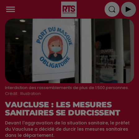
Interdiction des rassemblements de plus de 1.500 personnes.
Crédit :
Illustration
VAUCLUSE : LES MESURES
SANITAIRES SE DURCISSENT
Devant l'aggravation de la situation sanitaire, le préfet
du Vaucluse a décidé de durcir les mesures sanitaires
dans le département.