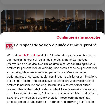
Continuer sans accepter
Le respect de votre vie privée est notre priorité
We and
our (447) partners
do the following data processing based on
your consent and/or our legitimate interest: Store and/or access
information on a device; Use limited data to select advertising; Create
profiles for personalised advertising; Use profiles to select personalised
advertising; Measure advertising performance; Measure content
6 août 2026
performance; Understand audiences through statistics or combinations
of data from different sources; Develop and improve services; Create
NÎMES : « LE RÊVE DU GLADIATEUR » INVESTIT
profiles to personalise content; Use profiles to select personalised
LES ARÈNES CES 3...
content; Use limited data to select content; Ensure security, prevent and
Après un franc succès l'été dernier, le spectacle « Le Rêve
detect fraud, and fix errors; Deliver and present advertising and content;
du gladiateur » revient illuminer l'amphithéâtre romain les 6,
Save and communicate privacy choices. These technologies may
7 et 8 août. Une fresque nocturne...
process personal data such as IP address and browsing data to offer