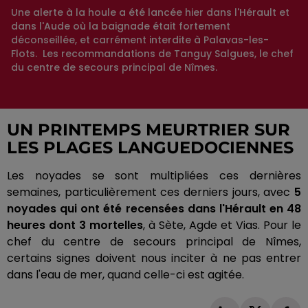
Une alerte à la houle a été lancée hier dans l'Hérault et
dans l'Aude où la baignade était fortement
déconseillée, et carrément interdite à Palavas-les-
Flots. Les recommandations de Tanguy Salgues, le chef
du centre de secours principal de Nîmes.
UN PRINTEMPS MEURTRIER SUR
LES PLAGES LANGUEDOCIENNES
Les noyades se sont multipliées ces dernières
semaines, particulièrement ces derniers jours, avec
5
noyades qui ont été recensées dans l'Hérault en 48
heures dont 3 mortelles
, à Sète, Agde et Vias.
Pour le
chef du centre de secours principal de Nîmes,
certains signes doivent nous inciter à ne pas entrer
dans l'eau de mer
, quand
celle-ci est agitée.