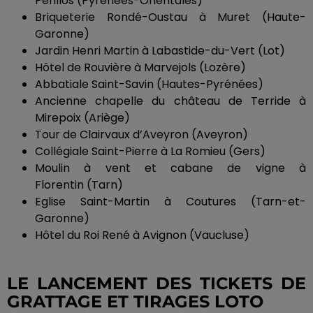
Périllos
(Pyrénées-Orientales)
Briqueterie
Rondé-Oustau
à Muret
(Haute-
Garonne)
Jardin Henri Martin à Labastide-du-Vert
(
Lot
)
Hôtel de
Rouvière
à Marvejols
(Lozère)
Abbatiale Saint-Savin
(Hautes-Pyrénées)
Ancienne chapelle du château de
Terride
à
Mirepoix
(Ariège)
Tour de
Clairvaux
d’Aveyron
(Aveyron)
Collégiale Saint-Pierre à La
Romieu
(Gers)
Moulin à vent et cabane de vigne à
Florentin
(Tarn)
Eglise
Saint-Martin à Coutures
(Tarn-et-
Garonne)
Hôtel du Roi René à Avignon
(Vaucluse)
LE LANCEMENT DES TICKETS DE
GRATTAGE ET TIRAGES LOTO