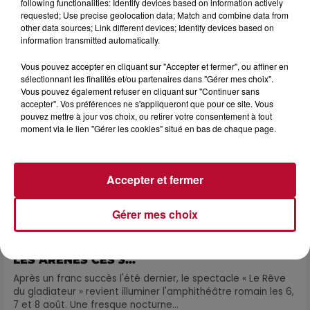
following functionalities: Identify devices based on information actively
envie de voyager à l'autre bout du monde,...
requested; Use precise geolocation data; Match and combine data from
other data sources; Link different devices; Identify devices based on
information transmitted automatically.
Vous pouvez accepter en cliquant sur "Accepter et fermer", ou affiner en
sélectionnant les finalités et/ou partenaires dans "Gérer mes choix".
Vous pouvez également refuser en cliquant sur "Continuer sans
accepter". Vos préférences ne s'appliqueront que pour ce site. Vous
pouvez mettre à jour vos choix, ou retirer votre consentement à tout
moment via le lien "Gérer les cookies" situé en bas de chaque page.
Accepter et fermer
Gérer mes choix
6 août 2026
NÎMES : « LE RÊVE DU GLADIATEUR » INVESTIT
LES ARÈNES CES 3...
Après un franc succès l'été dernier, le spectacle « Le Rêve
du gladiateur » revient illuminer l'amphithéâtre romain les 6,
7 et 8 août. Une fresque nocturne...