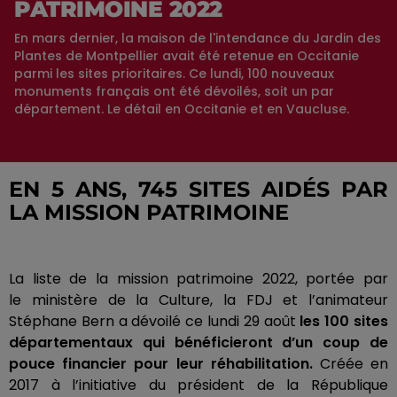
PATRIMOINE 2022
En mars dernier, la maison de l'intendance du Jardin des
Plantes de Montpellier avait été retenue en Occitanie
parmi les sites prioritaires. Ce lundi, 100 nouveaux
monuments français ont été dévoilés, soit un par
département. Le détail en Occitanie et en Vaucluse.
EN 5 ANS, 745 SITES AIDÉS PAR
LA MISSION PATRIMOINE
La liste de la mission patrimoine 2022,
portée
par
le ministère de la Culture, la
FDJ
et l’animateur
Stéphane Bern a dévoilé ce lundi 29 août
les 100 sites
départementaux qui bénéficieront d’un coup de
pouce financier pour leur réhabilitation.
Créée en
2017 à l’initiative du président de la République