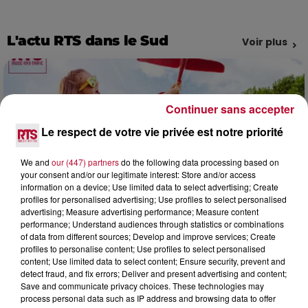
L'actu RTS dans le Sud
Voir plus
Continuer sans accepter
Le respect de votre vie privée est notre priorité
We and
our (447) partners
do the following data processing based on
your consent and/or our legitimate interest: Store and/or access
information on a device; Use limited data to select advertising; Create
profiles for personalised advertising; Use profiles to select personalised
advertising; Measure advertising performance; Measure content
performance; Understand audiences through statistics or combinations
of data from different sources; Develop and improve services; Create
profiles to personalise content; Use profiles to select personalised
7h42
content; Use limited data to select content; Ensure security, prevent and
NOS IDÉES DE SORTIE POUR CE WEEK-END
detect fraud, and fix errors; Deliver and present advertising and content;
Comme tous les vendredis, voici une petite sélection des
Save and communicate privacy choices. These technologies may
process personal data such as IP address and browsing data to offer
rendez-vous à ne pas manquer dans le coin. Que vous ayez