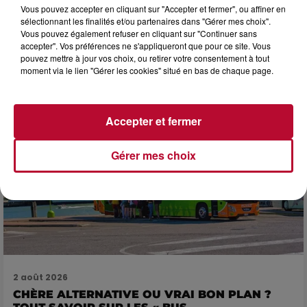
Vous pouvez accepter en cliquant sur "Accepter et fermer", ou affiner en
NOS IDÉES DE SORTIES POUR CETTE SEMAINE
sélectionnant les finalités et/ou partenaires dans "Gérer mes choix".
Début août, c’est le cœur de l’été. La semaine débute, et
Vous pouvez également refuser en cliquant sur "Continuer sans
comme tous les lundis de l’été, on ouvre l’agenda qui est
accepter". Vos préférences ne s'appliqueront que pour ce site. Vous
encore bien rempli ! Entre sessions...
pouvez mettre à jour vos choix, ou retirer votre consentement à tout
moment via le lien "Gérer les cookies" situé en bas de chaque page.
Accepter et fermer
Gérer mes choix
2 août 2026
CHÈRE ALTERNATIVE OU VRAI BON PLAN ?