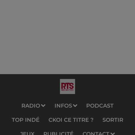
RADIO
INFOS
PODCAST
TOP INDÉ
CKOI CE TITRE ?
SORTIR
JEUX
PUBLICITÉ
CONTACT