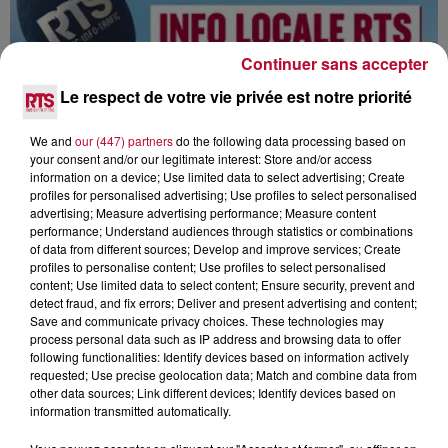
Continuer sans accepter
Le respect de votre vie privée est notre priorité
We and
our (447) partners
do the following data processing based on
your consent and/or our legitimate interest: Store and/or access
information on a device; Use limited data to select advertising; Create
profiles for personalised advertising; Use profiles to select personalised
advertising; Measure advertising performance; Measure content
performance; Understand audiences through statistics or combinations
of data from different sources; Develop and improve services; Create
profiles to personalise content; Use profiles to select personalised
PODCAST DU 08/08/2026 - 08:03
content; Use limited data to select content; Ensure security, prevent and
detect fraud, and fix errors; Deliver and present advertising and content;
Save and communicate privacy choices. These technologies may
process personal data such as IP address and browsing data to offer
following functionalities: Identify devices based on information actively
requested; Use precise geolocation data; Match and combine data from
other data sources; Link different devices; Identify devices based on
information transmitted automatically.