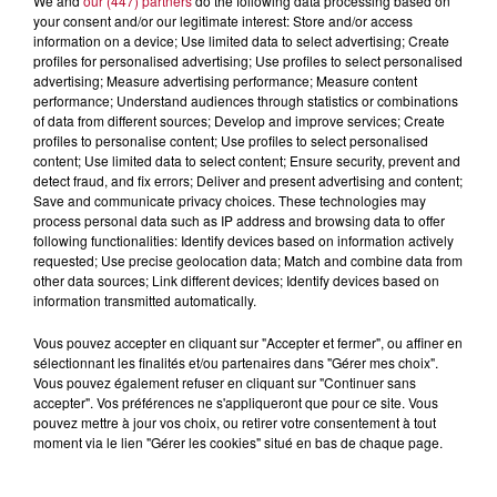
We and
our (447) partners
do the following data processing based on
your consent and/or our legitimate interest: Store and/or access
fondation Banque Populaire du Sud.
information on a device; Use limited data to select advertising; Create
Accompagnement des professionnels de
profiles for personalised advertising; Use profiles to select personalised
santé
tout au long de leur carrière pour faciliter
advertising; Measure advertising performance; Measure content
performance; Understand audiences through statistics or combinations
l’accès aux soins et aux déserts médicaux avec
of data from different sources; Develop and improve services; Create
des prêts à 0%.
profiles to personalise content; Use profiles to select personalised
Une approche inclusive envers les seniors
en
content; Use limited data to select content; Ensure security, prevent and
detect fraud, and fix errors; Deliver and present advertising and content;
simplifiant leur accès aux services bancaires.
Save and communicate privacy choices. These technologies may
Un mécénat actif
dans le sport, la culture,
process personal data such as IP address and browsing data to offer
l’environnement et le patrimoine.
following functionalities: Identify devices based on information actively
requested; Use precise geolocation data; Match and combine data from
other data sources; Link different devices; Identify devices based on
information transmitted automatically.
Avec
ADN2030
, la
Banque Populaire du Sud
se
positionne comme
un repère de stabilité dans un
Vous pouvez accepter en cliquant sur "Accepter et fermer", ou affiner en
sélectionnant les finalités et/ou partenaires dans "Gérer mes choix".
monde incertain
. Son modèle coopératif lui permet
Vous pouvez également refuser en cliquant sur "Continuer sans
d’agir sur le long terme et de
concilier performance
accepter". Vos préférences ne s'appliqueront que pour ce site. Vous
financière, innovation et engagement sociétal
. En
pouvez mettre à jour vos choix, ou retirer votre consentement à tout
moment via le lien "Gérer les cookies" situé en bas de chaque page.
mettant
l’humain au cœur de sa stratégie
, elle
ambitionne de
renforcer sa proximité avec ses