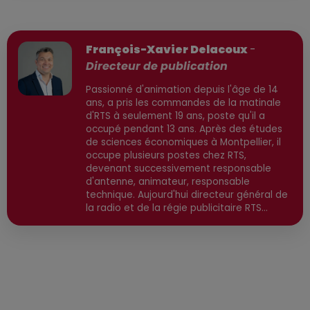
Publié : 5 mars 2025 à 17h50 par
François-Xavier Delacoux
-
Directeur de publication
Passionné d'animation depuis l'âge de 14
ans, a pris les commandes de la matinale
d'RTS à seulement 19 ans, poste qu'il a
occupé pendant 13 ans. Après des études
de sciences économiques à Montpellier, il
occupe plusieurs postes chez RTS,
devenant successivement responsable
d'antenne, animateur, responsable
technique. Aujourd'hui directeur général de
la radio et de la régie publicitaire RTS
Communication, il est également directeur
de publication, avec une spécialisation
dans l'actualité high-tech, économique et
environnementale. Secteurs préviligiés :
High-Tech, IA, Economique, Environnement