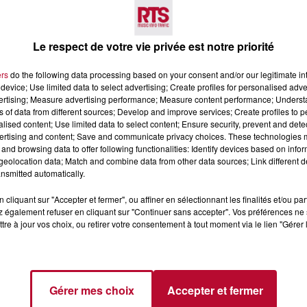
Voir plus
Le respect de votre vie privée est notre priorité
ers
do the following data processing based on your consent and/or our legitimate int
device; Use limited data to select advertising; Create profiles for personalised adver
vertising; Measure advertising performance; Measure content performance; Unders
ns of data from different sources; Develop and improve services; Create profiles to 
alised content; Use limited data to select content; Ensure security, prevent and detect
ertising and content; Save and communicate privacy choices. These technologies
and browsing data to offer following functionalities: Identify devices based on infor
4 août 2026
eolocation data; Match and combine data from other data sources; Link different de
LE RÊVE DU
FÊTE DE LA POLYNÉSIE À
nsmitted automatically.
 » INVESTIT LES
VILLEVEYRAC
 3...
cliquant sur "Accepter et fermer", ou affiner en sélectionnant les finalités et/ou pa
 également refuser en cliquant sur "Continuer sans accepter". Vos préférences ne 
succès l'été dernier, le
tre à jour vos choix, ou retirer votre consentement à tout moment via le lien "Gérer 
 Rêve du gladiateur »
er l'amphithéâtre
 et 8 août. Une fresque
Gérer mes choix
Accepter et fermer