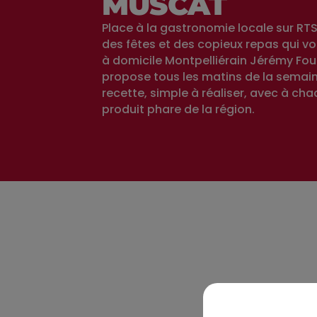
MUSCAT
Place à la gastronomie locale sur RT
des fêtes et des copieux repas qui vo
à domicile Montpelliérain Jérémy Fou
propose tous les matins de la semain
recette, simple à réaliser, avec à cha