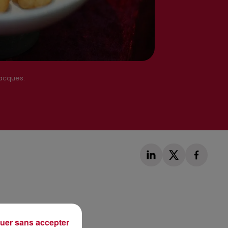
.
jacques.
Publié : 31 décembre 2021 à 11h03 par La rédaction
uer sans accepter