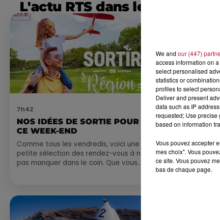
L'actu RTS dans le Sud
We and
our (447) partn
access information on a 
select personalised ad
statistics or combinatio
profiles to select person
Deliver and present adv
data such as IP address 
7h42
6 août 2026
requested; Use precise g
NOS IDÉES DE SORTIE POUR
NÎMES : « 
based on information tra
CE WEEK-END
GLADIATEUR
ARÈNES CES
Vous pouvez accepter en 
Comme tous les vendredis, voici une
mes choix". Vous pouvez
petite sélection des rendez-vous à ne
Après un franc 
ce site. Vous pouvez met
pas manquer dans le coin. Que vous
spectacle « Le
bas de chaque page.
ayez envie de voyager à l'autre bout
revient illumin
du monde,...
romain les 6, 7
nocturne...