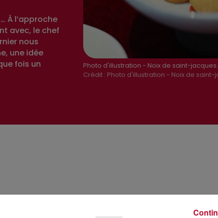
S… À l’approche
nt avec, le chef
rnier nous
e, une idée
que fois un
Photo d'illustration - Noix de saint-jacques
Crédit :
Photo d'illustration - Noix de saint-
Contin