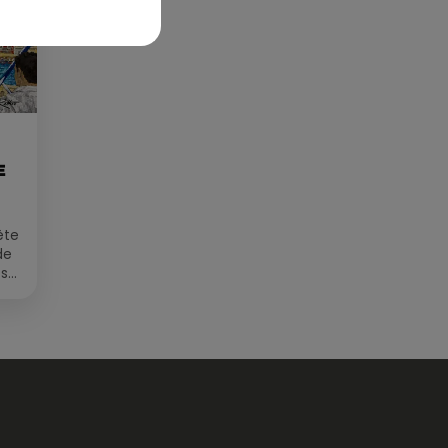
E
ête
de
 sur