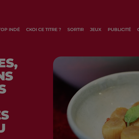
TOP INDÉ
CKOI CE TITRE ?
SORTIR
JEUX
PUBLICITÉ
ES,
NS
S
ES
U