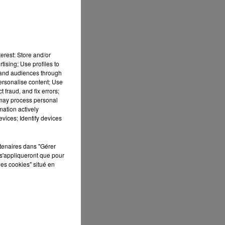
erest: Store and/or
tising; Use profiles to
tand audiences through
personalise content; Use
 fraud, and fix errors;
 may process personal
mation actively
vices; Identify devices
rtenaires dans "Gérer
s'appliqueront que pour
les cookies" situé en