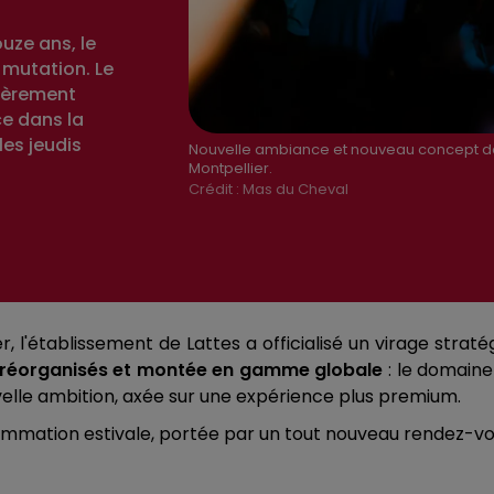
ouze ans, le
mutation. Le
tièrement
ce dans la
les jeudis
Nouvelle ambiance et nouveau concept da
Montpellier.
Crédit :
Mas du Cheval
er, l'établissement de Lattes a officialisé un virage str
s réorganisés et montée en gamme globale
: le domaine
velle ambition, axée sur une expérience plus premium.
grammation estivale, portée par un tout nouveau rendez-