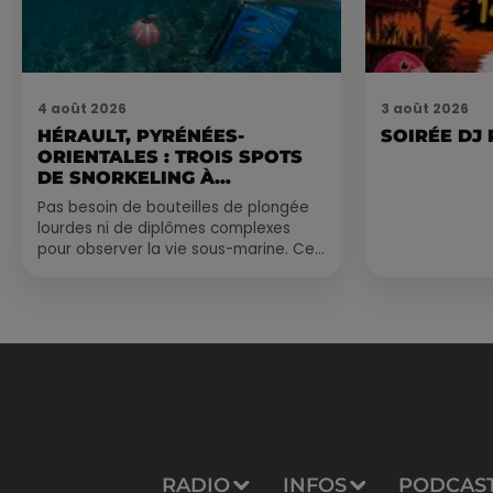
4 août 2026
3 août 2026
HÉRAULT, PYRÉNÉES-
SOIRÉE DJ
ORIENTALES : TROIS SPOTS
DE SNORKELING À
EXPLORER...
Pas besoin de bouteilles de plongée
lourdes ni de diplômes complexes
pour observer la vie sous-marine. Cet
été, un masque, un tuba et une paire
de palmes...
RADIO
INFOS
PODCAS