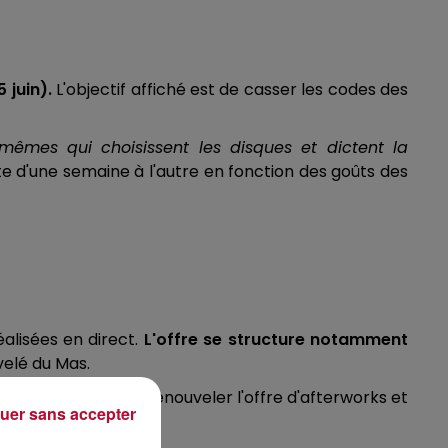
5 juin).
L'objectif affiché est de casser les codes des
-mêmes qui choisissent les disques et dictent la
e d'une semaine à l'autre en fonction des goûts des
alisées en direct.
L'offre se structure notamment
velé du Mas.
Lattes cherche à renouveler l'offre d'afterworks et
uer sans accepter