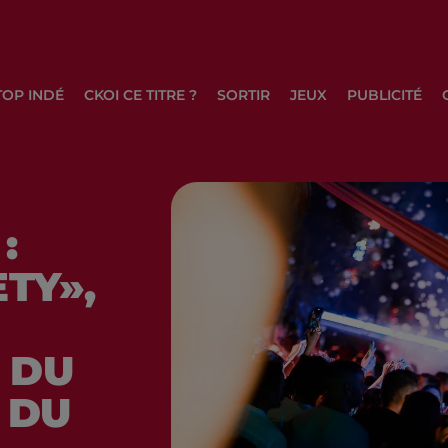
TOP INDÉ
CKOI CE TITRE ?
SORTIR
JEUX
PUBLICITÉ
:
ETY»,
 DU
 DU