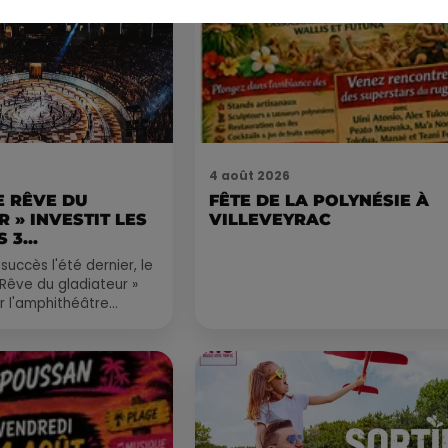
4 août 2026
LE RÊVE DU
FÊTE DE LA POLYNÉSIE À
 » INVESTIT LES
VILLEVEYRAC
 3...
succès l'été dernier, le
 Rêve du gladiateur »
er l'amphithéâtre
 et 8 août. Une fresque