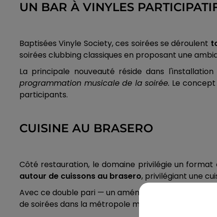
UN BAR À VINYLES PARTICIPATI
Baptisées Vinyle Society, ces soirées se déroulent
to
soirées clubbing classiques en proposant une ambian
La principale nouveauté réside dans l'installation
programmation musicale de la soirée.
Le concept m
participants.
CUISINE AU BRASERO
Côté restauration, le domaine privilégie un format 
autour de cuissons au brasero
, privilégiant une c
Avec ce double pari — un aménagement haut de gamme
de soirées dans la métropole montpelliéraine.