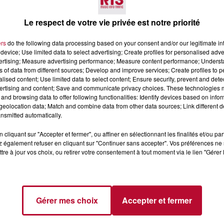
Le respect de votre vie privée est notre priorité
ers
do the following data processing based on your consent and/or our legitimate int
device; Use limited data to select advertising; Create profiles for personalised adver
vertising; Measure advertising performance; Measure content performance; Unders
ns of data from different sources; Develop and improve services; Create profiles to 
1h00
alised content; Use limited data to select content; Ensure security, prevent and detect
ertising and content; Save and communicate privacy choices. These technologies
and browsing data to offer following functionalities: Identify devices based on infor
eval
eolocation data; Match and combine data from other data sources; Link different de
nsmitted automatically.
cliquant sur "Accepter et fermer", ou affiner en sélectionnant les finalités et/ou pa
 également refuser en cliquant sur "Continuer sans accepter". Vos préférences ne 
tre à jour vos choix, ou retirer votre consentement à tout moment via le lien "Gérer 
Gérer mes choix
Accepter et fermer
Voir plus