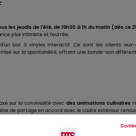
F
us les jeudis de l'été, de 19h30 à 1h du matin (dès ce 2
ce plus intimiste et feutrée.
 d'un bar à vinyles interactif.
Ce sont les clients eux
ise sur la spontanéité, offrant une bande-son différent
axé sur la convivialité avec
des animations culinaires
ré
uisine de partage en accord avec le cadre extérieur renou
 et un format de soirée participatif —, le domaine de 
Contin