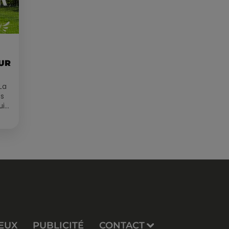
OUR
La
es
ui
EUX
PUBLICITÉ
CONTACT