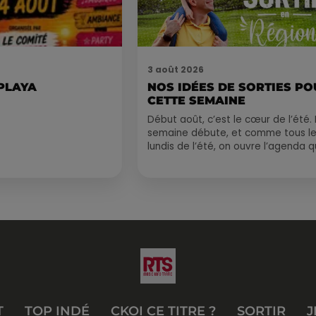
3 août 2026
 PLAYA
NOS IDÉES DE SORTIES P
CETTE SEMAINE
Début août, c’est le cœur de l’été. 
semaine débute, et comme tous l
lundis de l’été, on ouvre l’agenda q
est encore bien rempli ! Entre
sessions...
T
TOP INDÉ
CKOI CE TITRE ?
SORTIR
J