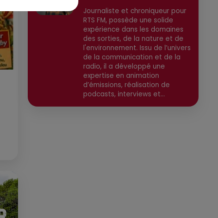
Journaliste et chroniqueur pour
RTS FM, possède une solide
expérience dans les domaines
des sorties, de la nature et de
l'environnement. Issu de l’univers
de la communication et de la
radio, il a développé une
expertise en animation
d’émissions, réalisation de
podcasts, interviews et
reportages. Ancien chargé de
communication, il a travaillé
pour des médias tels que Grand
Sud FM et RCF avant de devenir
consultant indépendant. Son
parcours est enrichi par une
formation en communication et
technologies de l'information,
ainsi qu'en techniques de
réalisation radio. Secteurs
préviligiés : Sortie, Nature,
Environnement, Culture, Social,
Divertissement