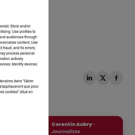
erest: Store and/or
tising; Use profiles to
tand audiences through
personalise content; Use
 fraud, and fix errors;
 may process personal
mation actively
vices; Identify devices
rtenaires dans "Gérer
s'appliqueront que pour
les cookies" situé en
Publié : 20 juin 2026 à 18h54 par
Corentin Aubry
-
Journaliste