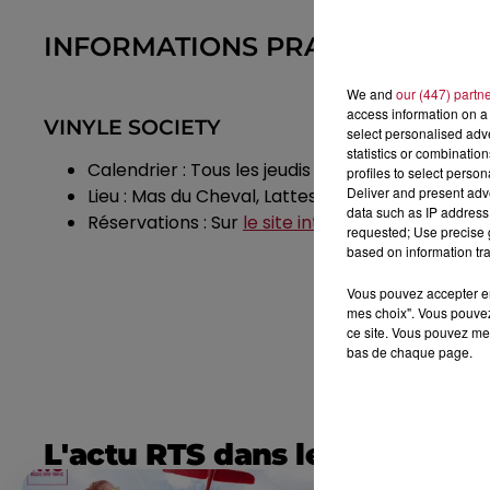
INFORMATIONS PRATIQUES
We and
our (447) partn
access information on a 
VINYLE SOCIETY
select personalised ad
statistics or combinatio
Calendrier : Tous les jeudis de l'été, de 19h30 à 
profiles to select person
Deliver and present adv
Lieu : Mas du Cheval, Lattes (34)
data such as IP address 
Réservations : Sur
le site internet du Mas du Ch
requested; Use precise g
based on information tra
Vous pouvez accepter en 
mes choix". Vous pouvez
ce site. Vous pouvez met
bas de chaque page.
L'actu RTS dans le Sud