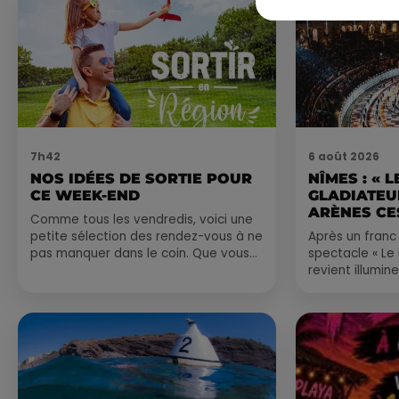
7h42
6 août 2026
NOS IDÉES DE SORTIE POUR
NÎMES : « 
CE WEEK-END
GLADIATEUR
ARÈNES CES
Comme tous les vendredis, voici une
petite sélection des rendez-vous à ne
Après un franc 
pas manquer dans le coin. Que vous
spectacle « Le
ayez envie de voyager à l'autre bout
revient illumin
du monde,...
romain les 6, 7
nocturne...