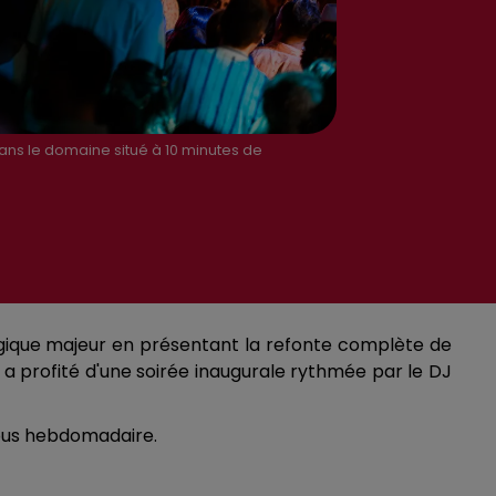
ns le domaine situé à 10 minutes de
atégique majeur en présentant la refonte complète de
 a profité d'une soirée inaugurale rythmée par le DJ
vous hebdomadaire.