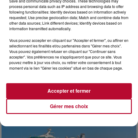
Save and communicate privacy choices. These technologies may
process personal data such as IP address and browsing data to offer
following functionalities: Identify devices based on information actively
requested; Use precise geolocation data; Match and combine data from
other data sources; Link different devices; Identify devices based on
information transmitted automatically.
Vous pouvez accepter en cliquant sur "Accepter et fermer", ou affiner en
sélectionnant les finalités et/ou partenaires dans "Gérer mes choix".
Vous pouvez également refuser en cliquant sur "Continuer sans
accepter". Vos préférences ne s'appliqueront que pour ce site. Vous
pouvez mettre à jour vos choix, ou retirer votre consentement à tout
moment via le lien "Gérer les cookies" situé en bas de chaque page.
3 août 2026
NOS IDÉES DE SORTIES POUR CETTE SEMAINE
Début août, c’est le cœur de l’été. La semaine débute, et
Accepter et fermer
comme tous les lundis de l’été, on ouvre l’agenda qui est
encore bien rempli ! Entre sessions...
Gérer mes choix