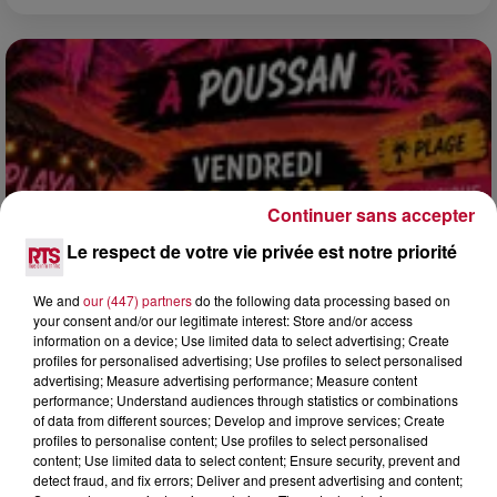
Continuer sans accepter
Le respect de votre vie privée est notre priorité
We and
our (447) partners
do the following data processing based on
your consent and/or our legitimate interest: Store and/or access
information on a device; Use limited data to select advertising; Create
3 août 2026
profiles for personalised advertising; Use profiles to select personalised
SOIRÉE DJ PLAYA
advertising; Measure advertising performance; Measure content
performance; Understand audiences through statistics or combinations
of data from different sources; Develop and improve services; Create
profiles to personalise content; Use profiles to select personalised
content; Use limited data to select content; Ensure security, prevent and
detect fraud, and fix errors; Deliver and present advertising and content;