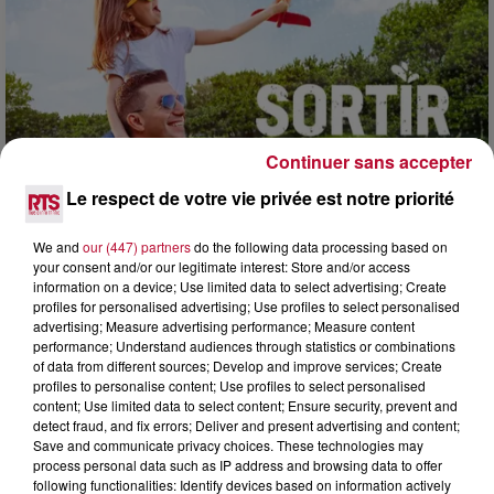
Continuer sans accepter
Le respect de votre vie privée est notre priorité
We and
our (447) partners
do the following data processing based on
7 août 2026
your consent and/or our legitimate interest: Store and/or access
information on a device; Use limited data to select advertising; Create
NOS IDÉES DE SORTIE POUR CE WEEK-END
profiles for personalised advertising; Use profiles to select personalised
Comme tous les vendredis, voici une petite sélection des
advertising; Measure advertising performance; Measure content
rendez-vous à ne pas manquer dans le coin. Que vous ayez
performance; Understand audiences through statistics or combinations
envie de voyager à l'autre bout du monde,...
of data from different sources; Develop and improve services; Create
profiles to personalise content; Use profiles to select personalised
content; Use limited data to select content; Ensure security, prevent and
detect fraud, and fix errors; Deliver and present advertising and content;
Save and communicate privacy choices. These technologies may
process personal data such as IP address and browsing data to offer
following functionalities: Identify devices based on information actively