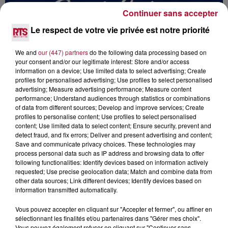
Continuer sans accepter
Le respect de votre vie privée est notre priorité
We and
our (447) partners
do the following data processing based on
your consent and/or our legitimate interest: Store and/or access
information on a device; Use limited data to select advertising; Create
profiles for personalised advertising; Use profiles to select personalised
advertising; Measure advertising performance; Measure content
performance; Understand audiences through statistics or combinations
of data from different sources; Develop and improve services; Create
profiles to personalise content; Use profiles to select personalised
content; Use limited data to select content; Ensure security, prevent and
detect fraud, and fix errors; Deliver and present advertising and content;
Save and communicate privacy choices. These technologies may
process personal data such as IP address and browsing data to offer
following functionalities: Identify devices based on information actively
31 juillet 2026
requested; Use precise geolocation data; Match and combine data from
Sète : les temps forts de la 282e fête de la
other data sources; Link different devices; Identify devices based on
Saint-Louis
information transmitted automatically.
Vous pouvez accepter en cliquant sur "Accepter et fermer", ou affiner en
sélectionnant les finalités et/ou partenaires dans "Gérer mes choix".
Vous pouvez également refuser en cliquant sur "Continuer sans