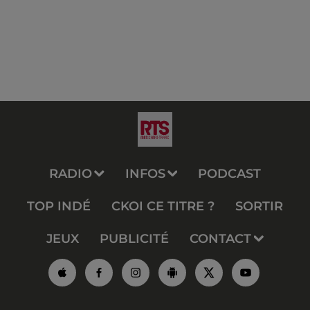
RADIO
INFOS
PODCAST
TOP INDÉ
CKOI CE TITRE ?
SORTIR
JEUX
PUBLICITÉ
CONTACT