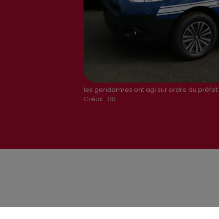
les gendarmes ont agi sur ordre du préfet d
Crédit :
DR