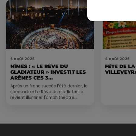
6 août 2026
4 août 2026
NÎMES : « LE RÊVE DU
FÊTE DE LA
GLADIATEUR » INVESTIT LES
VILLEVEYR
ARÈNES CES 3...
Après un franc succès l'été dernier, le
spectacle « Le Rêve du gladiateur »
revient illuminer l'amphithéâtre
romain les 6, 7 et 8 août. Une fresque
nocturne...