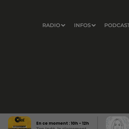
RADIO
INFOS
PODCAS
En ce moment :
10
h -
12
h
Top Indé, le classement