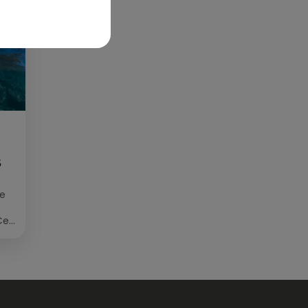
S
ée
Cet
re