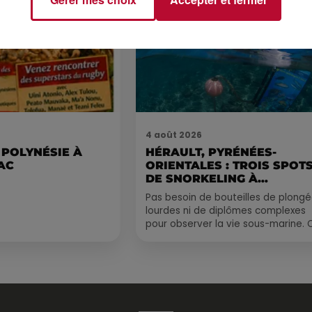
4 août 2026
 POLYNÉSIE À
HÉRAULT, PYRÉNÉES-
AC
ORIENTALES : TROIS SPOT
DE SNORKELING À
EXPLORER...
Pas besoin de bouteilles de plong
lourdes ni de diplômes complexes
pour observer la vie sous-marine. 
été, un masque, un tuba et une pai
de palmes...