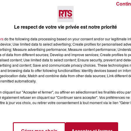
Contin
Voir plus
Le respect de votre vie privée est notre priorité
ers
do the following data processing based on your consent and/or our legitimate int
device; Use limited data to select advertising; Create profiles for personalised adver
vertising; Measure advertising performance; Measure content performance; Unders
ns of data from different sources; Develop and improve services; Create profiles to 
alised content; Use limited data to select content; Ensure security, prevent and detect
ertising and content; Save and communicate privacy choices. These technologies
and browsing data to offer following functionalities: Identify devices based on infor
eolocation data; Match and combine data from other data sources; Link different de
7 août 2026
nsmitted automatically.
 DE SORTIE POUR
DINER CONCERT À LA MJC
ND
MARSEILLAN
cliquant sur "Accepter et fermer", ou affiner en sélectionnant les finalités et/ou pa
 également refuser en cliquant sur "Continuer sans accepter". Vos préférences ne 
 vendredis, voici une
tre à jour vos choix, ou retirer votre consentement à tout moment via le lien "Gérer 
on des rendez-vous à ne
ns le coin. Que vous
voyager à l'autre bout
Gérer mes choix
Accepter et fermer