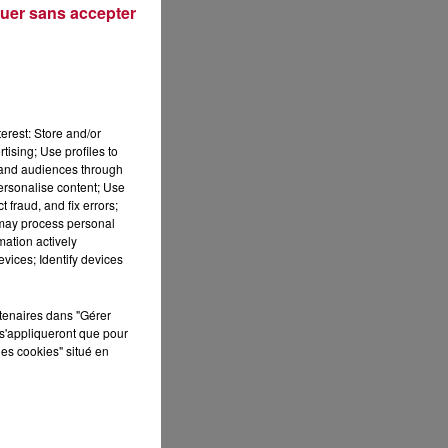
uer sans accepter
Publié : 17 novembre 2021 à 19h15 par Loris
erest: Store and/or
tising; Use profiles to
tand audiences through
personalise content; Use
 fraud, and fix errors;
 may process personal
mation actively
vices; Identify devices
 DE
rtenaires dans "Gérer
s'appliqueront que pour
les cookies" situé en