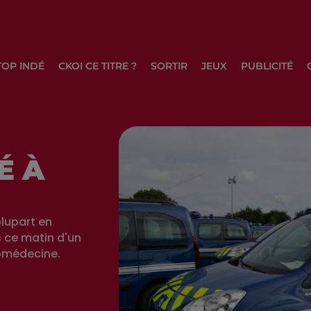
TOP INDÉ
CKOI CE TITRE ?
SORTIR
JEUX
PUBLICITÉ
É À
plupart en
s ce matin d'un
romédecine.