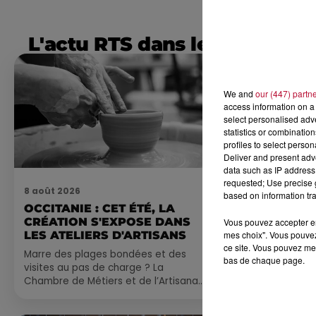
L'actu RTS dans le Sud
We and
our (447) partn
access information on a 
select personalised ad
statistics or combinatio
profiles to select person
Deliver and present adv
data such as IP address 
requested; Use precise g
8 août 2026
7 août 2026
based on information tra
OCCITANIE : CET ÉTÉ, LA
NOS IDÉES
CRÉATION S'EXPOSE DANS
CE WEEK-E
Vous pouvez accepter en 
mes choix". Vous pouvez
LES ATELIERS D'ARTISANS
Comme tous les
ce site. Vous pouvez met
Marre des plages bondées et des
petite sélecti
bas de chaque page.
visites au pas de charge ? La
pas manquer da
Chambre de Métiers et de l’Artisanat
ayez envie de 
Occitanie propose une alternative
du monde,...
bien plus vivante :...