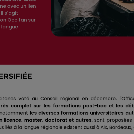
ane avec un lien
l s'agit
tion Occitan sur
a langue
ERSIFIÉE
itanes voté au Conseil régional en décembre, l'Offic
 très complet sur les formations post-bac et les d
re notamment
les diverses formations universitaires aut
n licence, master, doctorat et autres,
sont proposées pa
s liés à la langue régionale existent aussi à Aix, Bordeaux,