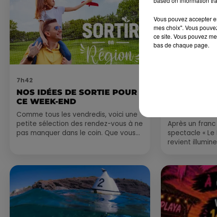
based on information tra
Vous pouvez accepter en 
mes choix". Vous pouvez
ce site. Vous pouvez met
bas de chaque page.
7h42
6 août 2026
NOS IDÉES DE SORTIE POUR
NÎMES : « 
CE WEEK-END
GLADIATEUR
ARÈNES CES
Comme tous les vendredis, voici une
petite sélection des rendez-vous à ne
Après un franc 
pas manquer dans le coin. Que vous
spectacle « Le
ayez envie de voyager à l'autre bout
revient illumin
du monde,...
romain les 6, 7
nocturne...