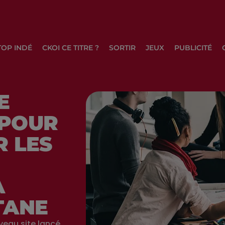
TOP INDÉ
CKOI CE TITRE ?
SORTIR
JEUX
PUBLICITÉ
E
 POUR
R LES
A
TANE
veau site lancé