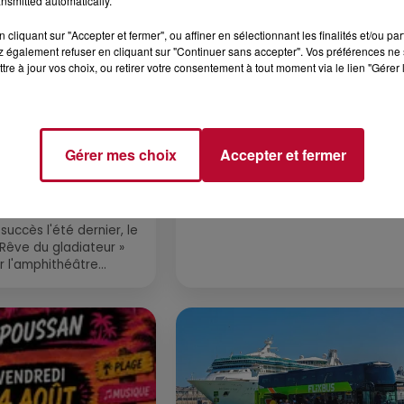
nsmitted automatically.
cliquant sur "Accepter et fermer", ou affiner en sélectionnant les finalités et/ou pa
 également refuser en cliquant sur "Continuer sans accepter". Vos préférences ne 
tre à jour vos choix, ou retirer votre consentement à tout moment via le lien "Gérer 
4 août 2026
Gérer mes choix
Accepter et fermer
LE RÊVE DU
FÊTE DE LA POLYNÉSIE À
 » INVESTIT LES
VILLEVEYRAC
 3...
succès l'été dernier, le
 Rêve du gladiateur »
er l'amphithéâtre
 et 8 août. Une fresque