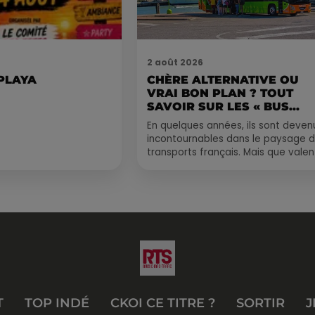
2 août 2026
 PLAYA
CHÈRE ALTERNATIVE OU
VRAI BON PLAN ? TOUT
SAVOIR SUR LES « BUS...
En quelques années, ils sont deven
incontournables dans le paysage 
transports français. Mais que valen
vraiment les bus longue distance ?
Entre petits...
T
TOP INDÉ
CKOI CE TITRE ?
SORTIR
J