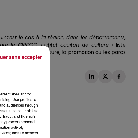
«
C’est le cas à la région, dans les départements,
core le
CIRDOC
, Institut occitan de culture
» liste
 le tourisme, la culture, la promotion ou les parcs
uer sans accepter
erest: Store and/or
tising; Use profiles to
tand audiences through
personalise content; Use
Publié : 2 février 2023 à 20h37 par La rédaction
 fraud, and fix errors;
 may process personal
mation actively
vices; Identify devices