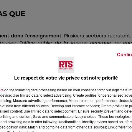
AS QUE
ent dans l’enseignement.
Plusieurs secteurs recrutent.
nes, l’office public de la langue occitane, ou en
ngues occitanes et catalanes.
Des recrutements aussi dans
Contin
sur le site
occitanetudesmetiers.com
.
Le respect de votre vie privée est notre priorité
ers
do the following data processing based on your consent and/or our legitimate int
device; Use limited data to select advertising; Create profiles for personalised adver
vertising; Measure advertising performance; Measure content performance; Unders
ns of data from different sources; Develop and improve services; Create profiles to 
alised content; Use limited data to select content; Ensure security, prevent and detect
ertising and content; Save and communicate privacy choices. These technologies
Voir plus
and browsing data to offer following functionalities: Identify devices based on infor
eolocation data; Match and combine data from other data sources; Link different de