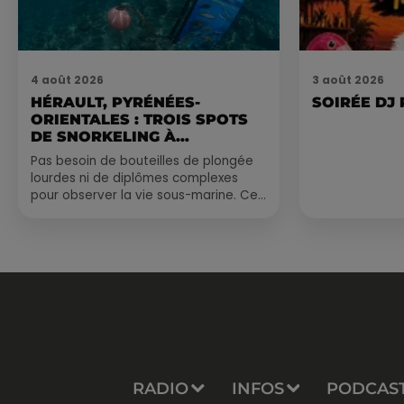
4 août 2026
3 août 2026
HÉRAULT, PYRÉNÉES-
SOIRÉE DJ
ORIENTALES : TROIS SPOTS
DE SNORKELING À
EXPLORER...
Pas besoin de bouteilles de plongée
lourdes ni de diplômes complexes
pour observer la vie sous-marine. Cet
été, un masque, un tuba et une paire
de palmes...
RADIO
INFOS
PODCAS