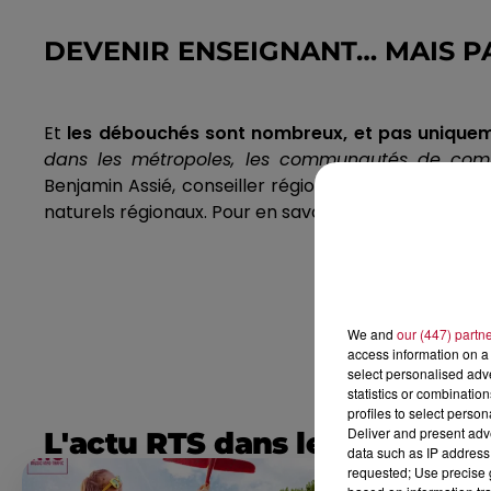
DEVENIR ENSEIGNANT…
MAIS
P
Et
les débouchés sont nombreux, et pas uniquem
dans les métropoles, les communautés de commu
Benjamin
Assié
, conseiller régional délégué aux la
naturels régionaux.
Pour en savoir plus, rendez-vous 
We and
our (447) partn
access information on a 
select personalised ad
statistics or combinatio
profiles to select person
Deliver and present adv
L'actu RTS dans le Sud
data such as IP address 
requested; Use precise g