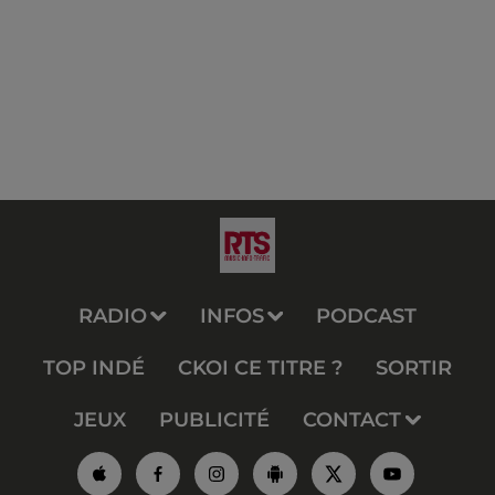
RADIO
INFOS
PODCAST
TOP INDÉ
CKOI CE TITRE ?
SORTIR
JEUX
PUBLICITÉ
CONTACT