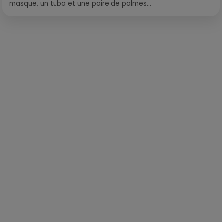
masque, un tuba et une paire de palmes...
Publié : 8 février 2022 à 9h58 par Loris