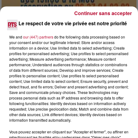
Continuer sans accepter
Le respect de votre vie privée est notre priorité
7 août 2026
DINER CONCERT À LA MJC DE MARSEILLAN
We and
our (447) partners
do the following data processing based on
your consent and/or our legitimate interest: Store and/or access
information on a device; Use limited data to select advertising; Create
profiles for personalised advertising; Use profiles to select personalised
advertising; Measure advertising performance; Measure content
performance; Understand audiences through statistics or combinations
of data from different sources; Develop and improve services; Create
profiles to personalise content; Use profiles to select personalised
content; Use limited data to select content; Ensure security, prevent and
detect fraud, and fix errors; Deliver and present advertising and content;
Save and communicate privacy choices. These technologies may
process personal data such as IP address and browsing data to offer
following functionalities: Identify devices based on information actively
requested; Use precise geolocation data; Match and combine data from
other data sources; Link different devices; Identify devices based on
information transmitted automatically.
Vous pouvez accepter en cliquant sur "Accepter et fermer", ou affiner en
sélectionnant les finalités et/ou partenaires dans "Gérer mes choix".