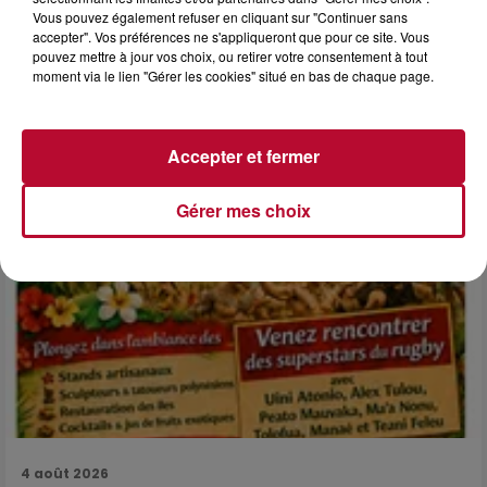
6 août 2026
Vous pouvez également refuser en cliquant sur "Continuer sans
NÎMES : « LE RÊVE DU GLADIATEUR » INVESTIT
accepter". Vos préférences ne s'appliqueront que pour ce site. Vous
LES ARÈNES CES 3...
pouvez mettre à jour vos choix, ou retirer votre consentement à tout
moment via le lien "Gérer les cookies" situé en bas de chaque page.
Après un franc succès l'été dernier, le spectacle « Le Rêve
du gladiateur » revient illuminer l'amphithéâtre romain les 6,
7 et 8 août. Une fresque nocturne...
Accepter et fermer
Gérer mes choix
4 août 2026