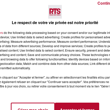
Contin
Voir plus
Le respect de votre vie privée est notre priorité
ers
do the following data processing based on your consent and/or our legitimate int
device; Use limited data to select advertising; Create profiles for personalised adver
vertising; Measure advertising performance; Measure content performance; Unders
ns of data from different sources; Develop and improve services; Create profiles to 
alised content; Use limited data to select content; Ensure security, prevent and detect
ertising and content; Save and communicate privacy choices. These technologies
and browsing data to offer following functionalities: Identify devices based on infor
eolocation data; Match and combine data from other data sources; Link different de
4 août 2026
nsmitted automatically.
LE RÊVE DU
FÊTE DE LA POLYNÉSIE À
 » INVESTIT LES
VILLEVEYRAC
cliquant sur "Accepter et fermer", ou affiner en sélectionnant les finalités et/ou pa
 également refuser en cliquant sur "Continuer sans accepter". Vos préférences ne 
 3...
tre à jour vos choix, ou retirer votre consentement à tout moment via le lien "Gérer 
succès l'été dernier, le
 Rêve du gladiateur »
er l'amphithéâtre
 et 8 août. Une fresque
Gérer mes choix
Accepter et fermer