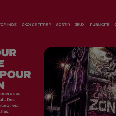
TOP INDÉ
CKOI CE TITRE ?
SORTIR
JEUX
PUBLICITÉ
OUR
E
 POUR
N
rouvre ses
ult. Des
ncept est
ches.