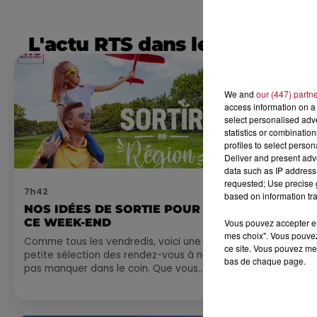
L'actu RTS dans le Sud
We and
our (447) partn
access information on a 
select personalised ad
statistics or combinatio
profiles to select person
Deliver and present adv
data such as IP address 
requested; Use precise g
7h42
6 août 2026
based on information tra
NOS IDÉES DE SORTIE POUR
NÎMES : « 
CE WEEK-END
GLADIATEUR
Vous pouvez accepter en 
mes choix". Vous pouvez
ARÈNES CES
Comme tous les vendredis, voici une
ce site. Vous pouvez met
petite sélection des rendez-vous à ne
Après un franc 
bas de chaque page.
pas manquer dans le coin. Que vous
spectacle « Le
ayez envie de voyager à l'autre bout
revient illumin
du monde,...
romain les 6, 7
nocturne...