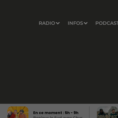
RADIO
INFOS
PODCAS
En ce moment :
5
h -
9
h
Bonjour le Sud avec Ghys