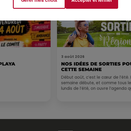
3 août 2026
 PLAYA
NOS IDÉES DE SORTIES P
CETTE SEMAINE
Début août, c’est le cœur de l’été. 
semaine débute, et comme tous l
lundis de l’été, on ouvre l’agenda q
est encore bien rempli ! Entre
sessions...