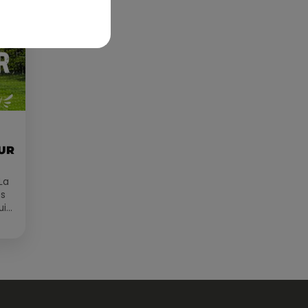
OUR
La
es
ui