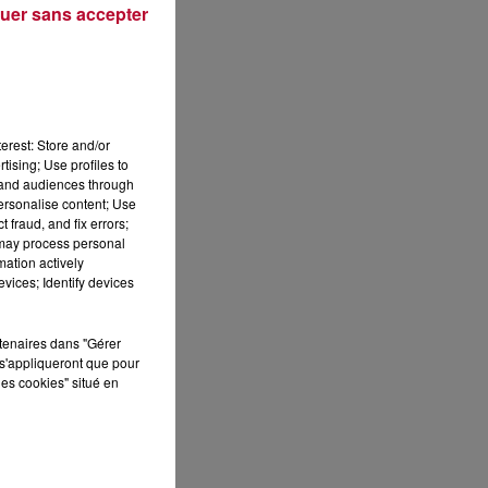
uer sans accepter
Publié : 11 juin 2021 à 11h25 par Loris
erest: Store and/or
tising; Use profiles to
tand audiences through
personalise content; Use
 fraud, and fix errors;
 may process personal
mation actively
vices; Identify devices
rtenaires dans "Gérer
s'appliqueront que pour
les cookies" situé en