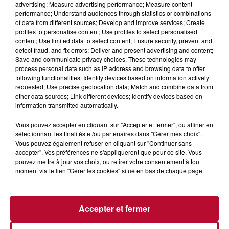
advertising; Measure advertising performance; Measure content
performance; Understand audiences through statistics or combinations
of data from different sources; Develop and improve services; Create
ESTIMER LE PRIX DE VENTE
profiles to personalise content; Use profiles to select personalised
content; Use limited data to select content; Ensure security, prevent and
Des plateformes comme L’Argus, La Centrale ou
detect fraud, and fix errors; Deliver and present advertising and content;
Leboncoin permettent d’estimer le prix en fonction du
Save and communicate privacy choices. These technologies may
process personal data such as IP address and browsing data to offer
modèle, du kilométrage, de l’état général et de la
following functionalities: Identify devices based on information actively
batterie. Une estimation réaliste facilite une vente
requested; Use precise geolocation data; Match and combine data from
rapide et évite les négociations à rallonge.
other data sources; Link different devices; Identify devices based on
information transmitted automatically.
Vous pouvez accepter en cliquant sur "Accepter et fermer", ou affiner en
À RETENIR
sélectionnant les finalités et/ou partenaires dans "Gérer mes choix".
Vous pouvez également refuser en cliquant sur "Continuer sans
accepter". Vos préférences ne s'appliqueront que pour ce site. Vous
pouvez mettre à jour vos choix, ou retirer votre consentement à tout
Depuis le 1er mai 2025, les véhicules électriques ne
moment via le lien "Gérer les cookies" situé en bas de chaque page.
sont plus exonérés de taxe de carte grise
, ce qui
peut entraîner un surcoût à l’immatriculation. C’est un
élément important à intégrer dans votre budget.
Accepter et fermer
En cas de problème après l’achat (par exemple une