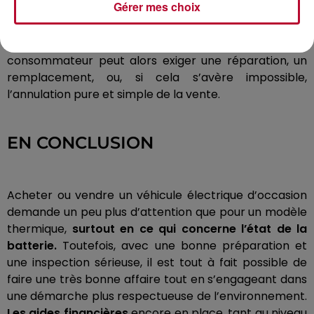
Gérer mes choix
batterie qui ne se recharge plus correctement dans
le mois suivant), le vendeur professionnel est tenu de
remettre le véhicule en conformité. Le
consommateur peut alors exiger une réparation, un
remplacement, ou, si cela s’avère impossible,
l’annulation pure et simple de la vente.
EN CONCLUSION
Acheter ou vendre un véhicule électrique d’occasion
demande un peu plus d’attention que pour un modèle
thermique,
surtout en ce qui concerne l’état de la
batterie.
Toutefois, avec une bonne préparation et
une inspection sérieuse, il est tout à fait possible de
faire une très bonne affaire tout en s’engageant dans
une démarche plus respectueuse de l’environnement.
Les aides financières
encore en place, tant au niveau