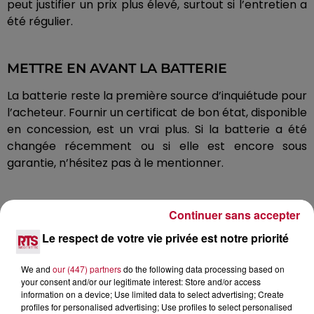
peut justifier un prix plus élevé, surtout si l’entretien a
été régulier.
METTRE EN AVANT LA BATTERIE
La batterie reste la première source d’inquiétude pour
l’acheteur. Fournir un certificat de bon état, disponible
en concession, est un vrai plus. Si la batterie a été
changée récemment ou si elle est encore sous
garantie, n’hésitez pas à le mentionner.
PRÉPARER LES DOCUMENTS
Continuer sans accepter
Rassemblez tous les justificatifs nécessaires : carnet
Le respect de votre vie privée est notre priorité
d’entretien, factures, diagnostic batterie, certificat de
We and
our (447) partners
do the following data processing based on
non-gage, contrôle technique de moins de six mois,
your consent and/or our legitimate interest: Store and/or access
carte grise. Une vente bien documentée rassure
information on a device; Use limited data to select advertising; Create
l’acheteur.
profiles for personalised advertising; Use profiles to select personalised