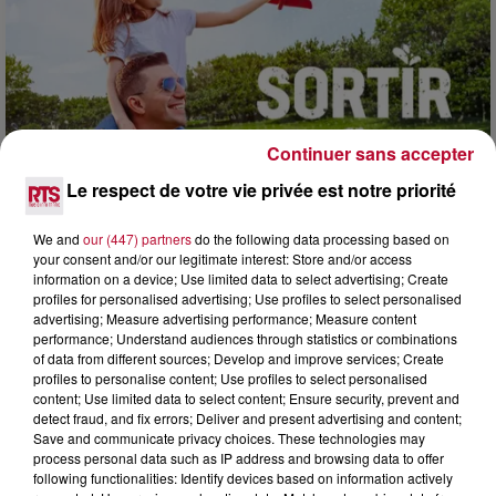
Continuer sans accepter
Le respect de votre vie privée est notre priorité
We and
our (447) partners
do the following data processing based on
7 août 2026
your consent and/or our legitimate interest: Store and/or access
NOS IDÉES DE SORTIE POUR CE WEEK-END
information on a device; Use limited data to select advertising; Create
profiles for personalised advertising; Use profiles to select personalised
Comme tous les vendredis, voici une petite sélection des
advertising; Measure advertising performance; Measure content
rendez-vous à ne pas manquer dans le coin. Que vous ayez
performance; Understand audiences through statistics or combinations
envie de voyager à l'autre bout du monde,...
of data from different sources; Develop and improve services; Create
profiles to personalise content; Use profiles to select personalised
content; Use limited data to select content; Ensure security, prevent and
detect fraud, and fix errors; Deliver and present advertising and content;
Save and communicate privacy choices. These technologies may
process personal data such as IP address and browsing data to offer
following functionalities: Identify devices based on information actively