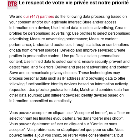
Le respect de votre vie privée est notre priorité
We and
our (447) partners
do the following data processing based on
your consent and/or our legitimate interest: Store and/or access
information on a device; Use limited data to select advertising; Create
profiles for personalised advertising; Use profiles to select personalised
advertising; Measure advertising performance; Measure content
performance; Understand audiences through statistics or combinations
of data from different sources; Develop and improve services; Create
profiles to personalise content; Use profiles to select personalised
7 août 2026
content; Use limited data to select content; Ensure security, prevent and
NOS IDÉES DE SORTIE POUR CE WEEK-END
detect fraud, and fix errors; Deliver and present advertising and content;
Comme tous les vendredis, voici une petite sélection des
Save and communicate privacy choices. These technologies may
process personal data such as IP address and browsing data to offer
rendez-vous à ne pas manquer dans le coin. Que vous ayez
following functionalities: Identify devices based on information actively
envie de voyager à l'autre bout du monde,...
requested; Use precise geolocation data; Match and combine data from
other data sources; Link different devices; Identify devices based on
information transmitted automatically.
Vous pouvez accepter en cliquant sur "Accepter et fermer", ou affiner en
sélectionnant les finalités et/ou partenaires dans "Gérer mes choix".
Vous pouvez également refuser en cliquant sur "Continuer sans
accepter". Vos préférences ne s'appliqueront que pour ce site. Vous
pouvez mettre à jour vos choix, ou retirer votre consentement à tout