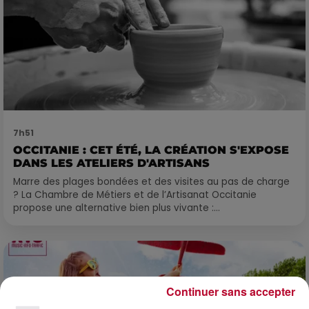
7h51
OCCITANIE : CET ÉTÉ, LA CRÉATION S'EXPOSE
DANS LES ATELIERS D'ARTISANS
Marre des plages bondées et des visites au pas de charge
? La Chambre de Métiers et de l’Artisanat Occitanie
propose une alternative bien plus vivante :...
Continuer sans accepter