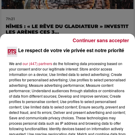
7h21
NÎMES : « LE RÊVE DU GLADIATEUR » INVESTIT
LES ARÈNES CES 3...
Continuer sans accepter
Après un franc succès l'été dernier, le spectacle « Le Rêve
du gladiateur » revient illuminer l'amphithéâtre romain les 6,
Le respect de votre vie privée est notre priorité
7 et 8 août. Une fresque nocturne...
We and
our (447) partners
do the following data processing based on
your consent and/or our legitimate interest: Store and/or access
information on a device; Use limited data to select advertising; Create
profiles for personalised advertising; Use profiles to select personalised
advertising; Measure advertising performance; Measure content
performance; Understand audiences through statistics or combinations
of data from different sources; Develop and improve services; Create
profiles to personalise content; Use profiles to select personalised
content; Use limited data to select content; Ensure security, prevent and
detect fraud, and fix errors; Deliver and present advertising and content;
Save and communicate privacy choices. These technologies may
process personal data such as IP address and browsing data to offer
following functionalities: Identify devices based on information actively
requested; Use precise geolocation data; Match and combine data from