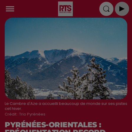
Le Cambre d'Aze a accueilli beaucoup de monde sur ses pistes
cet hiver.
Crédit :
Trio Pyrénées
PYRÉNÉES-ORIENTALES :