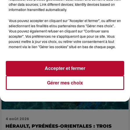
other data sources; Link different devices; Identify devices based on
information transmitted automatically.
4 août 2026
Vous pouvez accepter en cliquant sur "Accepter et fermer", ou affiner en
FÊTE DE LA POLYNÉSIE À VILLEVEYRAC
sélectionnant les finalités et/ou partenaires dans "Gérer mes choix".
Vous pouvez également refuser en cliquant sur "Continuer sans
accepter". Vos préférences ne s'appliqueront que pour ce site. Vous
pouvez mettre à jour vos choix, ou retirer votre consentement à tout
moment via le lien "Gérer les cookies" situé en bas de chaque page.
Accepter et fermer
Gérer mes choix
4 août 2026
HÉRAULT, PYRÉNÉES-ORIENTALES : TROIS