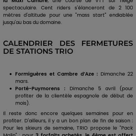
la Maxi Cambre
, une course de VTT sur neige
spectaculaire. Cent riders s'élanceront de 2 100
mètres d'altitude pour une "mass start" endiablée
jusqu'au bas du domaine.
CALENDRIER DES FERMETURES
DE STATIONS TRIO
Formiguères et Cambre d’Aze :
Dimanche 22
mars.
Porté-Puymorens :
Dimanche 5 avril (pour
profiter de la clientèle espagnole de début de
mois).
Il reste donc encore quelques semaines pour en
profiter. D'ailleurs, il y a un bon plan de fin de saison :
Pour les skieurs de semaine, TRIO propose le "Pack
Malin" : pour
3 forfaits achetés, le 4ème est offert