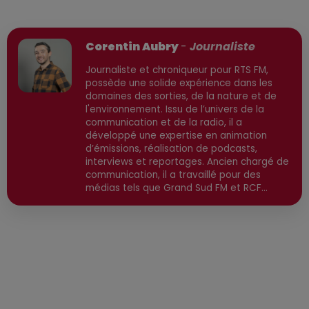
Publié : 9 mars 2026 à 15h28 par
Corentin Aubry
-
Journaliste
Journaliste et chroniqueur pour RTS FM,
possède une solide expérience dans les
domaines des sorties, de la nature et de
l'environnement. Issu de l’univers de la
communication et de la radio, il a
développé une expertise en animation
d’émissions, réalisation de podcasts,
interviews et reportages. Ancien chargé de
communication, il a travaillé pour des
médias tels que Grand Sud FM et RCF
avant de devenir consultant indépendant.
Son parcours est enrichi par une formation
en communication et technologies de
l'information, ainsi qu'en techniques de
réalisation radio. Secteurs préviligiés :
Sortie, Nature, Environnement, Culture,
Social, Divertissement