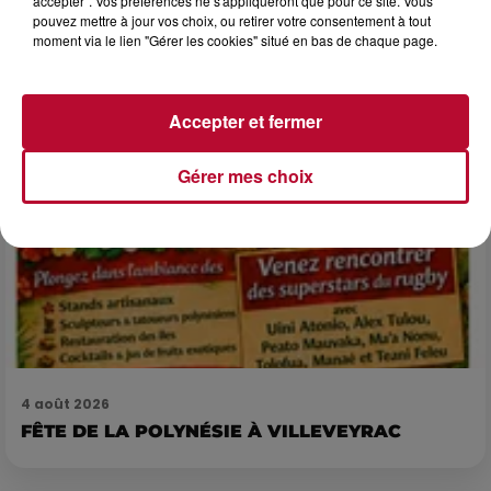
accepter". Vos préférences ne s'appliqueront que pour ce site. Vous
Après un franc succès l'été dernier, le spectacle « Le Rêve
pouvez mettre à jour vos choix, ou retirer votre consentement à tout
du gladiateur » revient illuminer l'amphithéâtre romain les 6,
moment via le lien "Gérer les cookies" situé en bas de chaque page.
7 et 8 août. Une fresque nocturne...
Accepter et fermer
Gérer mes choix
4 août 2026
FÊTE DE LA POLYNÉSIE À VILLEVEYRAC