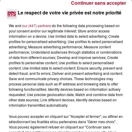
Continuer sans accepter
7 août 2026
Le respect de votre vie privée est notre priorité
DINER CONCERT À LA MJC DE MARSEILLAN
We and
our (447) partners
do the following data processing based on
your consent and/or our legitimate interest: Store and/or access
information on a device; Use limited data to select advertising; Create
profiles for personalised advertising; Use profiles to select personalised
advertising; Measure advertising performance; Measure content
performance; Understand audiences through statistics or combinations
of data from different sources; Develop and improve services; Create
profiles to personalise content; Use profiles to select personalised
content; Use limited data to select content; Ensure security, prevent and
detect fraud, and fix errors; Deliver and present advertising and content;
Save and communicate privacy choices. These technologies may
process personal data such as IP address and browsing data to offer
following functionalities: Identify devices based on information actively
requested; Use precise geolocation data; Match and combine data from
other data sources; Link different devices; Identify devices based on
information transmitted automatically.
6 août 2026
Vous pouvez accepter en cliquant sur "Accepter et fermer", ou affiner en
NÎMES : « LE RÊVE DU GLADIATEUR » INVESTIT
sélectionnant les finalités et/ou partenaires dans "Gérer mes choix".
LES ARÈNES CES 3...
Vous pouvez également refuser en cliquant sur "Continuer sans