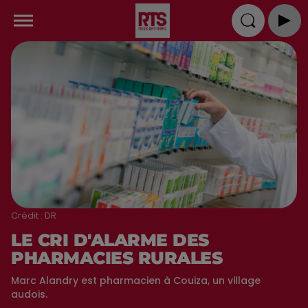
Crédit :
DR
LE CRI D'ALARME DES
PHARMACIES RURALES
Marc Alandry est pharmacien à Couiza, un village
audois.