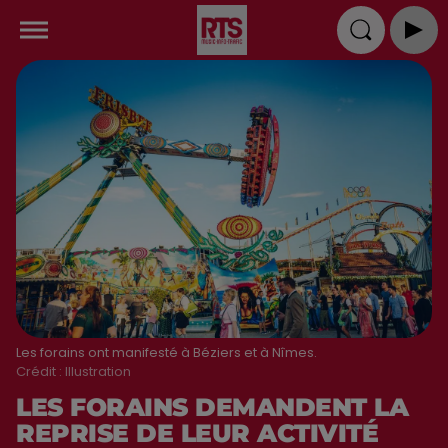
Les forains ont manifesté à Béziers et à Nîmes.
Crédit :
Illustration
LES FORAINS DEMANDENT LA
REPRISE DE LEUR ACTIVITÉ