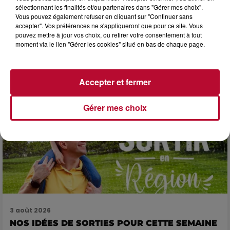
sélectionnant les finalités et/ou partenaires dans "Gérer mes choix".
Vous pouvez également refuser en cliquant sur "Continuer sans
accepter". Vos préférences ne s'appliqueront que pour ce site. Vous
3 août 2026
pouvez mettre à jour vos choix, ou retirer votre consentement à tout
SOIRÉE DJ PLAYA
moment via le lien "Gérer les cookies" situé en bas de chaque page.
Accepter et fermer
Gérer mes choix
3 août 2026
NOS IDÉES DE SORTIES POUR CETTE SEMAINE