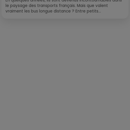
En quelques années, ils sont devenus incontournables dans
le paysage des transports français. Mais que valent
vraiment les bus longue distance ? Entre petits...
Publié : 25 mars 2021 à 10h26 par Loris Galofaro