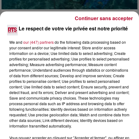
Continuer sans accepter
4 août 2026
HÉRAULT, PYRÉNÉES-ORIENTALES : TROIS
Le respect de votre vie privée est notre priorité
SPOTS DE SNORKELING À EXPLORER...
Pas besoin de bouteilles de plongée lourdes ni de diplômes
We and
our (447) partners
do the following data processing based on
complexes pour observer la vie sous-marine. Cet été, un
your consent and/or our legitimate interest: Store and/or access
masque, un tuba et une paire de palmes...
information on a device; Use limited data to select advertising; Create
profiles for personalised advertising; Use profiles to select personalised
advertising; Measure advertising performance; Measure content
performance; Understand audiences through statistics or combinations
of data from different sources; Develop and improve services; Create
profiles to personalise content; Use profiles to select personalised
content; Use limited data to select content; Ensure security, prevent and
detect fraud, and fix errors; Deliver and present advertising and content;
Save and communicate privacy choices. These technologies may
process personal data such as IP address and browsing data to offer
following functionalities: Identify devices based on information actively
requested; Use precise geolocation data; Match and combine data from
other data sources; Link different devices; Identify devices based on
information transmitted automatically.
Vous pouvez accepter en cliquant sur "Accepter et fermer", ou affiner en