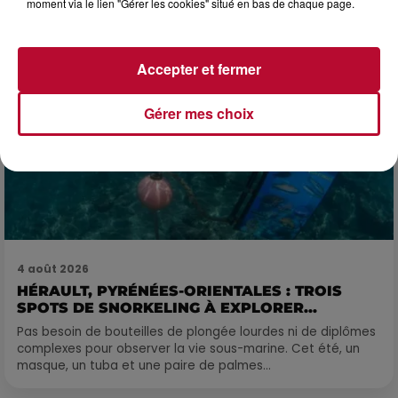
moment via le lien "Gérer les cookies" situé en bas de chaque page.
Accepter et fermer
Gérer mes choix
4 août 2026
HÉRAULT, PYRÉNÉES-ORIENTALES : TROIS
SPOTS DE SNORKELING À EXPLORER...
Pas besoin de bouteilles de plongée lourdes ni de diplômes
complexes pour observer la vie sous-marine. Cet été, un
masque, un tuba et une paire de palmes...