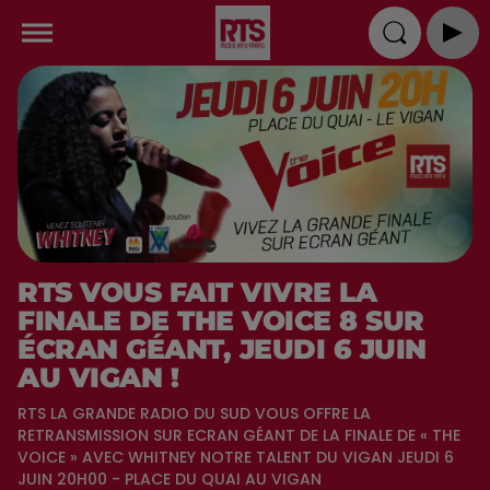
RTS VOUS FAIT VIVRE LA
FINALE DE THE VOICE 8 SUR
ÉCRAN GÉANT, JEUDI 6 JUIN
AU VIGAN !
RTS LA GRANDE RADIO DU SUD VOUS OFFRE LA
RETRANSMISSION SUR ECRAN GÉANT DE LA FINALE DE « THE
VOICE » AVEC WHITNEY NOTRE TALENT DU VIGAN JEUDI 6
JUIN 20H00 - PLACE DU QUAI AU VIGAN