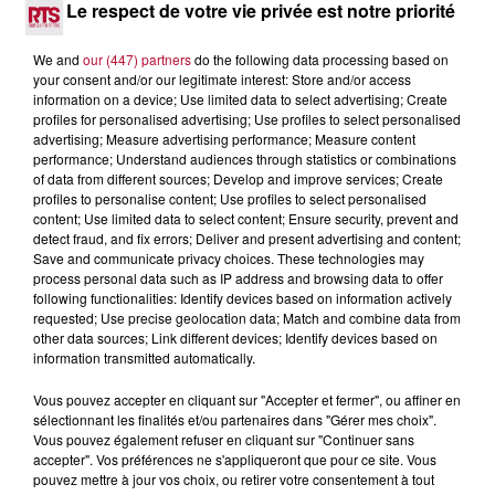
Le respect de votre vie privée est notre priorité
Après un franc succès l'été dernier, le spectacle « Le Rêve
du gladiateur » revient illuminer l'amphithéâtre romain les 6,
We and
our (447) partners
do the following data processing based on
7 et 8 août. Une fresque nocturne...
your consent and/or our legitimate interest: Store and/or access
information on a device; Use limited data to select advertising; Create
profiles for personalised advertising; Use profiles to select personalised
advertising; Measure advertising performance; Measure content
performance; Understand audiences through statistics or combinations
of data from different sources; Develop and improve services; Create
profiles to personalise content; Use profiles to select personalised
content; Use limited data to select content; Ensure security, prevent and
detect fraud, and fix errors; Deliver and present advertising and content;
Save and communicate privacy choices. These technologies may
process personal data such as IP address and browsing data to offer
following functionalities: Identify devices based on information actively
requested; Use precise geolocation data; Match and combine data from
other data sources; Link different devices; Identify devices based on
information transmitted automatically.
Vous pouvez accepter en cliquant sur "Accepter et fermer", ou affiner en
sélectionnant les finalités et/ou partenaires dans "Gérer mes choix".
4 août 2026
Vous pouvez également refuser en cliquant sur "Continuer sans
accepter". Vos préférences ne s'appliqueront que pour ce site. Vous
FÊTE DE LA POLYNÉSIE À VILLEVEYRAC
pouvez mettre à jour vos choix, ou retirer votre consentement à tout