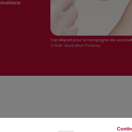
cinations
Top départ pour la campagne de vaccinat
Crédit :
Illustration Pixabay
Contin