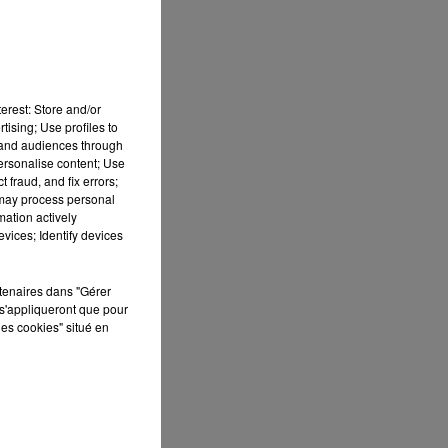
erest: Store and/or
tising; Use profiles to
tand audiences through
personalise content; Use
 fraud, and fix errors;
 may process personal
mation actively
vices; Identify devices
 DE
rtenaires dans "Gérer
s'appliqueront que pour
les cookies" situé en