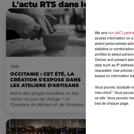
L'actu RTS dans le Sud
We and
our (447) partn
access information on a 
select personalised ad
statistics or combinatio
profiles to select person
Deliver and present adv
data such as IP address 
7h51
7 août 2026
requested; Use precise g
OCCITANIE : CET ÉTÉ, LA
NOS IDÉES
based on information tra
CRÉATION S'EXPOSE DANS
CE WEEK-E
LES ATELIERS D'ARTISANS
Vous pouvez accepter en 
Comme tous les
mes choix". Vous pouvez
Marre des plages bondées et des
petite sélecti
ce site. Vous pouvez met
visites au pas de charge ? La
pas manquer da
bas de chaque page.
Chambre de Métiers et de l’Artisanat
ayez envie de 
Occitanie propose une alternative
du monde,...
bien plus vivante :...