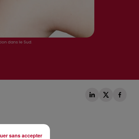
ion dans le Sud.
Publié : 4 janvier 2021 à 11h11 par Alexis Vivier
uer sans accepter