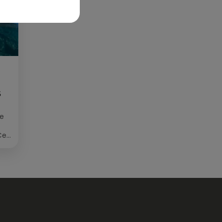
S
ée
Cet
re