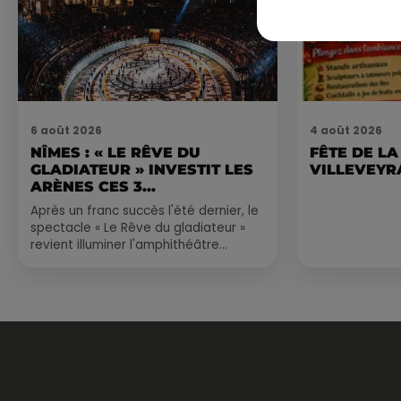
6 août 2026
4 août 2026
NÎMES : « LE RÊVE DU
FÊTE DE LA
GLADIATEUR » INVESTIT LES
VILLEVEYR
ARÈNES CES 3...
Après un franc succès l'été dernier, le
spectacle « Le Rêve du gladiateur »
revient illuminer l'amphithéâtre
romain les 6, 7 et 8 août. Une fresque
nocturne...