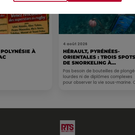
4 août 2026
 POLYNÉSIE À
HÉRAULT, PYRÉNÉES-
AC
ORIENTALES : TROIS SPOT
DE SNORKELING À
EXPLORER...
Pas besoin de bouteilles de plong
lourdes ni de diplômes complexes
pour observer la vie sous-marine. 
été, un masque, un tuba et une pai
de palmes...