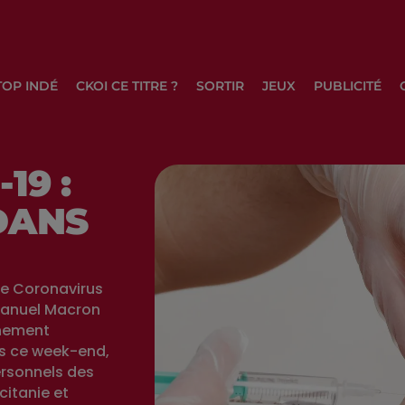
TOP INDÉ
CKOI CE TITRE ?
SORTIR
JEUX
PUBLICITÉ
19 :
DANS
le Coronavirus
manuel Macron
nement
uis ce week-end,
ersonnels des
citanie et