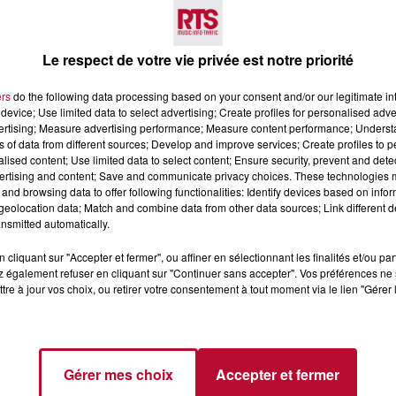
Voir plus
Le respect de votre vie privée est notre priorité
ers
do the following data processing based on your consent and/or our legitimate int
device; Use limited data to select advertising; Create profiles for personalised adver
vertising; Measure advertising performance; Measure content performance; Unders
ns of data from different sources; Develop and improve services; Create profiles to 
alised content; Use limited data to select content; Ensure security, prevent and detect
ertising and content; Save and communicate privacy choices. These technologies
and browsing data to offer following functionalities: Identify devices based on infor
7 août 2026
eolocation data; Match and combine data from other data sources; Link different de
 DE SORTIE POUR
DINER CONCERT À LA MJC
nsmitted automatically.
ND
MARSEILLAN
cliquant sur "Accepter et fermer", ou affiner en sélectionnant les finalités et/ou pa
 vendredis, voici une
 également refuser en cliquant sur "Continuer sans accepter". Vos préférences ne 
on des rendez-vous à ne
tre à jour vos choix, ou retirer votre consentement à tout moment via le lien "Gérer 
ns le coin. Que vous
voyager à l'autre bout
Gérer mes choix
Accepter et fermer