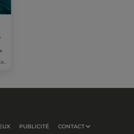
S
ée
Cet
re
EUX
PUBLICITÉ
CONTACT