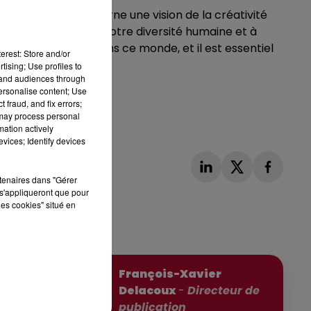
 partage. Elle incarne une vision de la créativité
orer la richesse de notre diversité humaine et à
hacun a sa place dans ce monde, et il est essentiel
erest: Store and/or
tising; Use profiles to
tand audiences through
stagram :
personalise content; Use
 fraud, and fix errors;
 may process personal
mation actively
vices; Identify devices
rtenaires dans "Gérer
s'appliqueront que pour
les cookies" situé en
Publié : 9 mars 2025 à 13h33 par
François-Xavier
Delacoux
-
Directeur de
publication