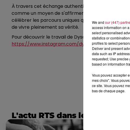
À travers cet échange authentique, Dysabo nous rappe
comme un moyen de s'affirmer et de se libérer des a
célébrer les parcours uniques qui nous façonnent. Qu
We and
our (447) partn
de vivre pleinement sa vérité.
access information on a 
select personalised ad
Pour découvrir le travail de Dysabo rendez-vous sur 
statistics or combinatio
profiles to select person
https://www.instagram.com/dysabo_creation/
Deliver and present adv
data such as IP address 
requested; Use precise g
based on information tra
Vous pouvez accepter en 
mes choix". Vous pouvez
ce site. Vous pouvez met
bas de chaque page.
L'actu RTS dans le Sud