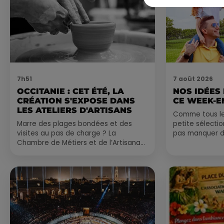
7h51
7 août 2026
OCCITANIE : CET ÉTÉ, LA
NOS IDÉES
CRÉATION S'EXPOSE DANS
CE WEEK-E
LES ATELIERS D'ARTISANS
Comme tous les
Marre des plages bondées et des
petite sélecti
visites au pas de charge ? La
pas manquer da
Chambre de Métiers et de l’Artisanat
ayez envie de 
Occitanie propose une alternative
du monde,...
bien plus vivante :...