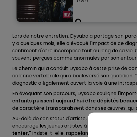
Lors de notre entretien, Dysabo a partagé son parco
y a quelques mois, elle a évoqué l'impact de ce diag
sentiment d'être incomprise tout au long de sa vie.
souvent perçues comme anormales par son entour
Le chemin qui a conduit Dysabo à cette prise de con
colonne vertébrale qui a bouleversé son quotidien.
diagnostic a également ouvert la voie à une introsp
En évoquant son parcours, Dysabo souligne l'importan
enfants puissent aujourd'hui être dépistés beauco
de caractère transparaissent dans ses œuvres, qui s
Au-delà de son statut d'artiste, Dysabo se considèr
encourage les jeunes artistes à oser se lancer et à
tenter,"
insiste-t-elle, rappelant que le succès repos