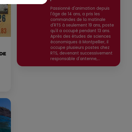
Passionné d'animation depuis
l'âge de 14 ans, a pris les
commandes de la matinale
d'RTS à seulement 19 ans, poste
qu'il a occupé pendant 13 ans.
Après des études de sciences
économiques à Montpellier, il
occupe plusieurs postes chez
RTS, devenant successivement
 DE
responsable d'antenne,
animateur, responsable
technique. Aujourd'hui directeur
général de la radio et de la
régie publicitaire RTS
Communication, il est
également directeur de
publication, avec une
spécialisation dans l'actualité
high-tech, économique et
environnementale. Secteurs
préviligiés : High-Tech, IA,
Economique, Environnement