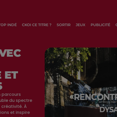
TOP INDÉ
CKOI CE TITRE ?
SORTIR
JEUX
PUBLICITÉ
VEC
 ET
S
n parcours
uble du spectre
créativité. À
ions et inspire