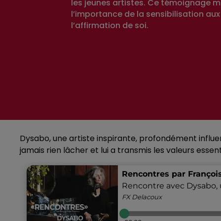
les jeunes artistes. Ce témoignage m
l’importance de la sensibilisation aux
l’affirmation de soi.
Dysabo, une artiste inspirante, profondément influ
jamais rien lâcher et lui a transmis les valeurs essen