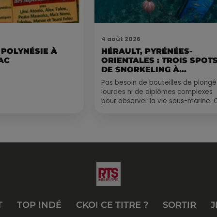
4 août 2026
 POLYNÉSIE À
HÉRAULT, PYRÉNÉES-
AC
ORIENTALES : TROIS SPOT
DE SNORKELING À
EXPLORER...
Pas besoin de bouteilles de plong
lourdes ni de diplômes complexes
pour observer la vie sous-marine. 
été, un masque, un tuba et une pai
de palmes...
T
TOP INDÉ
CKOI CE TITRE ?
SORTIR
J