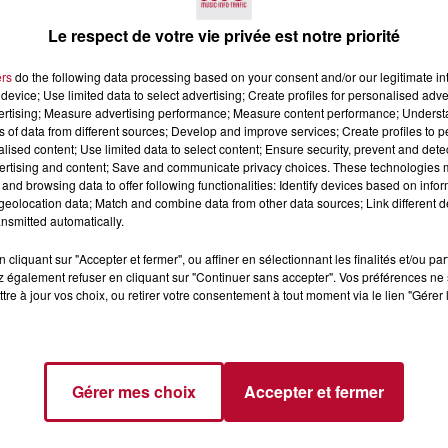
lle que l'art est avant tout une question d'émotion et de
Le respect de votre vie privée est notre priorité
ttentes des autres. Cet épisode est une invitation à expl
e ce soit par l'art ou par d'autres formes d'expression, c
ers
do the following data processing based on your consent and/or our legitimate int
device; Use limited data to select advertising; Create profiles for personalised adver
vertising; Measure advertising performance; Measure content performance; Unders
son site internet :
https://dysabo.info/
ou son compte in
ns of data from different sources; Develop and improve services; Create profiles to 
alised content; Use limited data to select content; Ensure security, prevent and detect
ertising and content; Save and communicate privacy choices. These technologies
and browsing data to offer following functionalities: Identify devices based on infor
eolocation data; Match and combine data from other data sources; Link different de
nsmitted automatically.
cliquant sur "Accepter et fermer", ou affiner en sélectionnant les finalités et/ou pa
 également refuser en cliquant sur "Continuer sans accepter". Vos préférences ne 
tre à jour vos choix, ou retirer votre consentement à tout moment via le lien "Gérer 
Gérer mes choix
Accepter et fermer
Voir plus