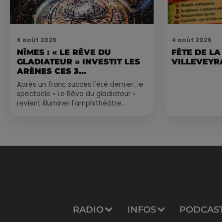
6 août 2026
4 août 2026
NÎMES : « LE RÊVE DU
FÊTE DE LA
GLADIATEUR » INVESTIT LES
VILLEVEYR
ARÈNES CES 3...
Après un franc succès l'été dernier, le
spectacle « Le Rêve du gladiateur »
revient illuminer l'amphithéâtre
romain les 6, 7 et 8 août. Une fresque
nocturne...
RADIO
INFOS
PODCAS