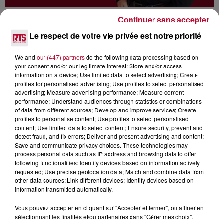
LOUIS ALBI : DE LA STAR AC À LA SORTIE
Continuer sans accepter
DE SON PREMIER ALBUM -...
Le respect de votre vie privée est notre priorité
We and
our (447) partners
do the following data processing based on
your consent and/or our legitimate interest: Store and/or access
information on a device; Use limited data to select advertising; Create
profiles for personalised advertising; Use profiles to select personalised
advertising; Measure advertising performance; Measure content
performance; Understand audiences through statistics or combinations
of data from different sources; Develop and improve services; Create
profiles to personalise content; Use profiles to select personalised
content; Use limited data to select content; Ensure security, prevent and
detect fraud, and fix errors; Deliver and present advertising and content;
Save and communicate privacy choices. These technologies may
process personal data such as IP address and browsing data to offer
following functionalities: Identify devices based on information actively
requested; Use precise geolocation data; Match and combine data from
other data sources; Link different devices; Identify devices based on
information transmitted automatically.
LOUIS ALBI : DE LA STAR AC À LA SORTIE
Vous pouvez accepter en cliquant sur "Accepter et fermer", ou affiner en
DE SON PREMIER ALBUM -...
sélectionnant les finalités et/ou partenaires dans "Gérer mes choix".