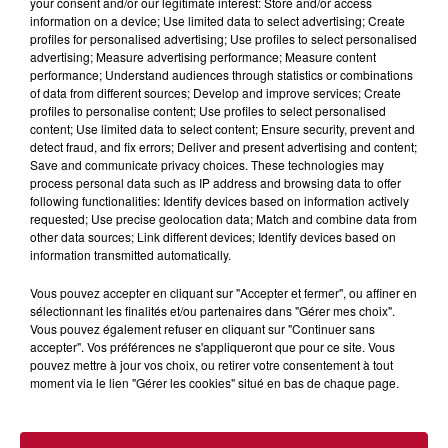
your consent and/or our legitimate interest: Store and/or access
information on a device; Use limited data to select advertising; Create
profiles for personalised advertising; Use profiles to select personalised
advertising; Measure advertising performance; Measure content
performance; Understand audiences through statistics or combinations
of data from different sources; Develop and improve services; Create
profiles to personalise content; Use profiles to select personalised
content; Use limited data to select content; Ensure security, prevent and
detect fraud, and fix errors; Deliver and present advertising and content;
Save and communicate privacy choices. These technologies may
process personal data such as IP address and browsing data to offer
following functionalities: Identify devices based on information actively
requested; Use precise geolocation data; Match and combine data from
other data sources; Link different devices; Identify devices based on
CLARA LUCIANI L'INTERVIEW CARRÉ VIP
information transmitted automatically.
Vous pouvez accepter en cliquant sur "Accepter et fermer", ou affiner en
sélectionnant les finalités et/ou partenaires dans "Gérer mes choix".
Vous pouvez également refuser en cliquant sur "Continuer sans
accepter". Vos préférences ne s'appliqueront que pour ce site. Vous
pouvez mettre à jour vos choix, ou retirer votre consentement à tout
moment via le lien "Gérer les cookies" situé en bas de chaque page.