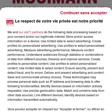
QUI EST MOSIMANN ? LONGUE INTERVIEW
Continuer sans accepter
POUR TOUT SAVOIR...
Le respect de votre vie privée est notre priorité
We and
our (447) partners
do the following data processing based on
your consent and/or our legitimate interest: Store and/or access
information on a device; Use limited data to select advertising; Create
profiles for personalised advertising; Use profiles to select personalised
advertising; Measure advertising performance; Measure content
performance; Understand audiences through statistics or combinations
of data from different sources; Develop and improve services; Create
profiles to personalise content; Use profiles to select personalised
content; Use limited data to select content; Ensure security, prevent and
detect fraud, and fix errors; Deliver and present advertising and content;
Save and communicate privacy choices. These technologies may
process personal data such as IP address and browsing data to offer
following functionalities: Identify devices based on information actively
requested; Use precise geolocation data; Match and combine data from
other data sources; Link different devices; Identify devices based on
information transmitted automatically.
QUI EST BORIS WAY, LE DJ FRANÇAIS QUI
Vous pouvez accepter en cliquant sur "Accepter et fermer", ou affiner en
MONTE...