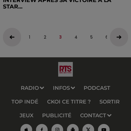
INTERVIEW APRÈS SA VICTOIRE À LA
STAR...
1
2
3
4
5
6
RADIO
INFOS
PODCAST
TOP INDÉ
CKOI CE TITRE ?
SORTIR
JEUX
PUBLICITÉ
CONTACT