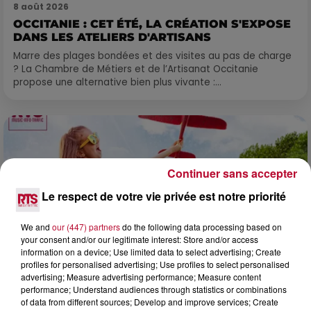
8 août 2026
OCCITANIE : CET ÉTÉ, LA CRÉATION S'EXPOSE
DANS LES ATELIERS D'ARTISANS
Marre des plages bondées et des visites au pas de charge
? La Chambre de Métiers et de l’Artisanat Occitanie
propose une alternative bien plus vivante :...
Continuer sans accepter
Le respect de votre vie privée est notre priorité
We and
our (447) partners
do the following data processing based on
your consent and/or our legitimate interest: Store and/or access
information on a device; Use limited data to select advertising; Create
profiles for personalised advertising; Use profiles to select personalised
advertising; Measure advertising performance; Measure content
performance; Understand audiences through statistics or combinations
of data from different sources; Develop and improve services; Create
7 août 2026