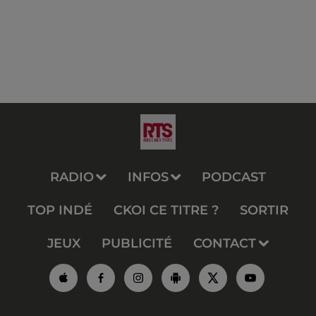
RADIO
INFOS
PODCAST
TOP INDÉ
CKOI CE TITRE ?
SORTIR
JEUX
PUBLICITÉ
CONTACT