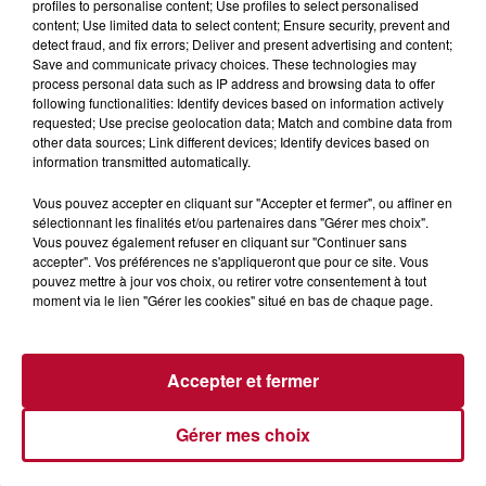
profiles to personalise content; Use profiles to select personalised
NOS IDÉES DE SORTIE POUR CE WEEK-END
content; Use limited data to select content; Ensure security, prevent and
detect fraud, and fix errors; Deliver and present advertising and content;
Comme tous les vendredis, voici une petite sélection des
Save and communicate privacy choices. These technologies may
rendez-vous à ne pas manquer dans le coin. Que vous ayez
process personal data such as IP address and browsing data to offer
envie de voyager à l'autre bout du monde,...
following functionalities: Identify devices based on information actively
requested; Use precise geolocation data; Match and combine data from
other data sources; Link different devices; Identify devices based on
information transmitted automatically.
Vous pouvez accepter en cliquant sur "Accepter et fermer", ou affiner en
sélectionnant les finalités et/ou partenaires dans "Gérer mes choix".
Vous pouvez également refuser en cliquant sur "Continuer sans
accepter". Vos préférences ne s'appliqueront que pour ce site. Vous
pouvez mettre à jour vos choix, ou retirer votre consentement à tout
moment via le lien "Gérer les cookies" situé en bas de chaque page.
Accepter et fermer
Gérer mes choix
7 août 2026
DINER CONCERT À LA MJC DE MARSEILLAN