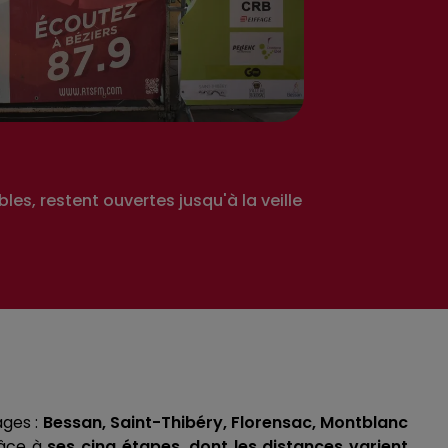
les, restent ouvertes jusqu'à la veille
ages :
Bessan, Saint-Thibéry, Florensac, Montblanc
râce à
ses cinq étapes, dont les distances varient