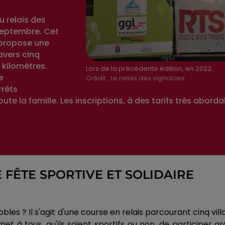
u relais des
septembre. Cet
e propose une
avers cinq
 kilomètres.
Lors de la précédente édition, en 2022.
e
Crédit :
Le relais des vignobles
rrêts
 la famille. Les inscriptions, à des tarifs très abordab
E FÊTE SPORTIVE ET SOLIDAIRE
les ? Il s'agit d'une course en relais parcourant cinq vill
et à tous, qu'ils soient sportifs ou non, de participer g