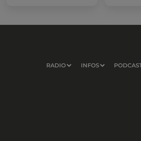
sessions...
RADIO
INFOS
PODCAS