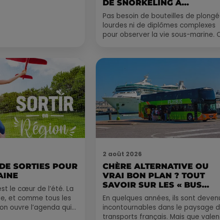
DE SNORKELING À
EXPLORER...
Pas besoin de bouteilles de plong
lourdes ni de diplômes complexes
pour observer la vie sous-marine. 
été, un masque, un tuba et une pai
de palmes...
2 août 2026
 DE SORTIES POUR
CHÈRE ALTERNATIVE OU
AINE
VRAI BON PLAN ? TOUT
SAVOIR SUR LES « BUS...
st le cœur de l’été. La
e, et comme tous les
En quelques années, ils sont deven
, on ouvre l’agenda qui
incontournables dans le paysage 
 rempli ! Entre
transports français. Mais que valen