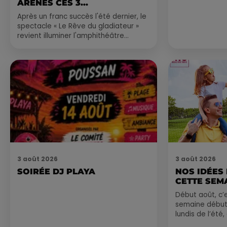
ARÈNES CES 3...
Après un franc succès l'été dernier, le
spectacle « Le Rêve du gladiateur »
revient illuminer l'amphithéâtre
romain les 6, 7 et 8 août. Une fresque
nocturne...
3 août 2026
3 août 2026
SOIRÉE DJ PLAYA
NOS IDÉES
CETTE SEM
Début août, c’e
semaine début
lundis de l’été
est encore bien