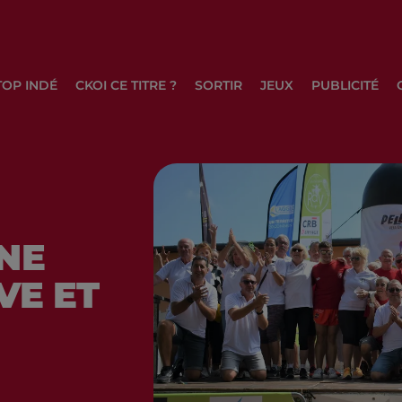
TOP INDÉ
CKOI CE TITRE ?
SORTIR
JEUX
PUBLICITÉ
NE
VE ET