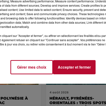
vertising; Measure advertising performance; Measure content performance; Unders
ns of data from different sources; Develop and improve services; Create profiles to 
alised content; Use limited data to select content; Ensure security, prevent and detect
ertising and content; Save and communicate privacy choices. These technologies
and browsing data to offer following functionalities: Identify devices based on infor
eolocation data; Match and combine data from other data sources; Link different de
nsmitted automatically.
cliquant sur "Accepter et fermer", ou affiner en sélectionnant les finalités et/ou pa
 également refuser en cliquant sur "Continuer sans accepter". Vos préférences ne 
Voir plus
tre à jour vos choix, ou retirer votre consentement à tout moment via le lien "Gérer 
Gérer mes choix
Accepter et fermer
4 août 2026
 POLYNÉSIE À
HÉRAULT, PYRÉNÉES-
AC
ORIENTALES : TROIS SPOT