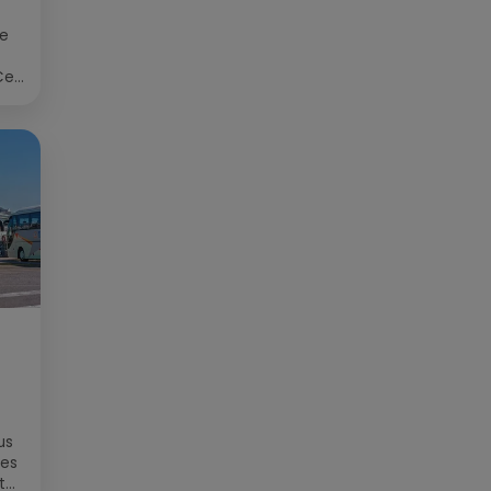
ée
Cet
re
us
des
t