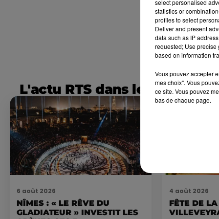
select personalised ad
statistics or combinatio
profiles to select person
Deliver and present adv
data such as IP address 
requested; Use precise g
based on information tra
Vous pouvez accepter en 
mes choix". Vous pouvez
L'actu RTS dans le Sud
ce site. Vous pouvez met
bas de chaque page.
6 août 2026
4 août 2026
NÎMES : « LE RÊVE DU
FÊTE DE LA
GLADIATEUR » INVESTIT LES
VILLEVEYR