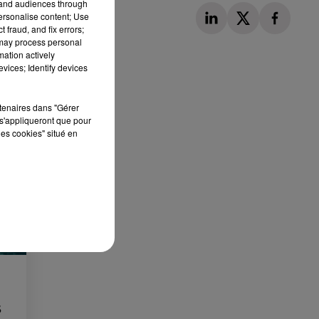
tand audiences through
personalise content; Use
 fraud, and fix errors;
 may process personal
mation actively
vices; Identify devices
Publié : 28 août 2023 à 13h48 par Corentin Aubry
rtenaires dans "Gérer
s'appliqueront que pour
les cookies" situé en
S