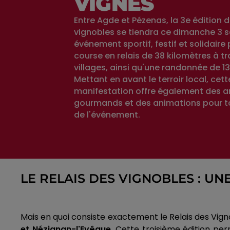
VIGNES
Entre Agde et Pézenas, la 3e édition d
vignobles se tiendra ce dimanche 3 
événement sportif, festif et solidair
course en relais de 38 kilomètres à tr
villages, ainsi qu'une randonnée de 13
Mettant en avant le terroir local, cett
manifestation offre également des a
gourmands et des animations pour toute
de l'événement.
LE RELAIS DES VIGNOBLES : UN
Mais en quoi consiste exactement le Relais des Vignob
et Nézignan-l'Evêque.
Cette troisième édition perm