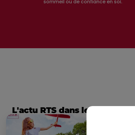
sommeil ou de confiance en soi.
L'actu RTS dans le Sud