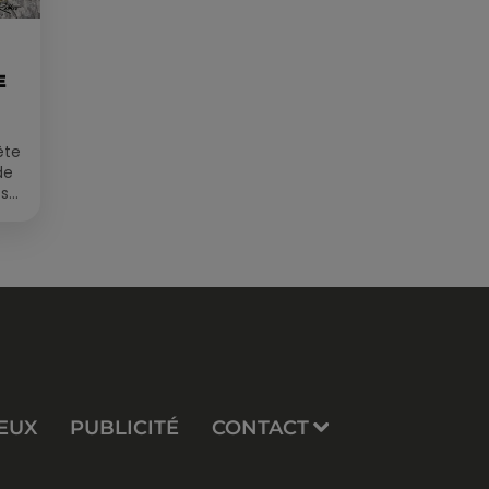
E
ête
de
 sur
EUX
PUBLICITÉ
CONTACT