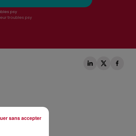
ubles psy
leur troubles psy
Publié : 2 août 2021 à 12h59 par Alexis Vivier
uer sans accepter