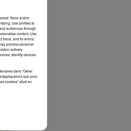
erest: Store and/or
tising; Use profiles to
tand audiences through
personalise content; Use
 fraud, and fix errors;
 may process personal
mation actively
vices; Identify devices
rtenaires dans "Gérer
s'appliqueront que pour
les cookies" situé en