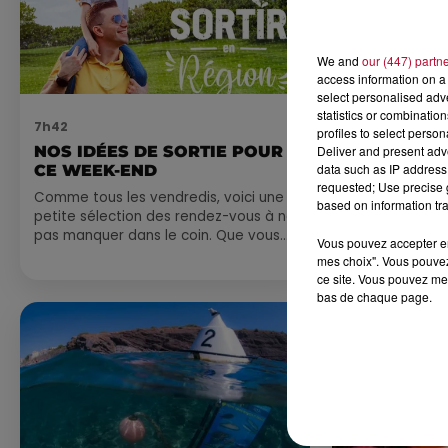
We and
our (447) partn
access information on a 
select personalised ad
statistics or combinatio
7h42
6 août 2026
profiles to select person
NOS IDÉES DE SORTIE POUR
NÎMES : « 
Deliver and present adv
data such as IP address 
CE WEEK-END
GLADIATEUR
requested; Use precise g
ARÈNES CES
Comme tous les vendredis, voici une
based on information tra
petite sélection des rendez-vous à ne
Après un franc 
pas manquer dans le coin. Que vous
spectacle « Le
Vous pouvez accepter en 
ayez envie de voyager à l'autre bout
revient illumin
mes choix". Vous pouvez
du monde,...
romain les 6, 7
ce site. Vous pouvez met
nocturne...
bas de chaque page.