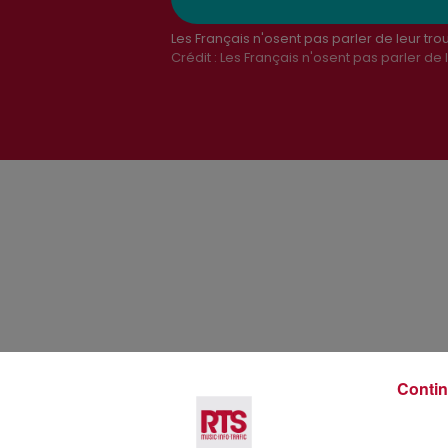
Les Français n'osent pas parler de leur tro
Crédit :
Les Français n'osent pas parler de 
Voir plus
Contin