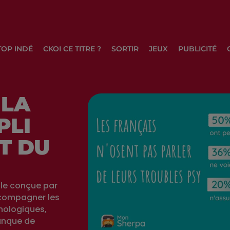
TOP INDÉ
CKOI CE TITRE ?
SORTIR
JEUX
PUBLICITÉ
 LA
PLI
T DU
le conçue par
ccompagner les
hologiques,
anque de