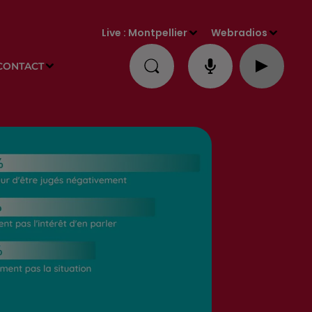
Live :
Montpellier
Webradios
CONTACT