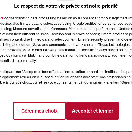
Le respect de votre vie privée est notre priorité
ers
do the following data processing based on your consent and/or our legitimate int
device; Use limited data to select advertising; Create profiles for personalised adver
vertising; Measure advertising performance; Measure content performance; Unders
ns of data from different sources; Develop and improve services; Create profiles to 
4 août 2026
alised content; Use limited data to select content; Ensure security, prevent and detect
LE RÊVE DU
FÊTE DE LA POLYNÉSIE À
ertising and content; Save and communicate privacy choices. These technologies
and browsing data to offer following functionalities: Identify devices based on infor
 » INVESTIT LES
VILLEVEYRAC
eolocation data; Match and combine data from other data sources; Link different de
 3...
nsmitted automatically.
succès l'été dernier, le
 Rêve du gladiateur »
cliquant sur "Accepter et fermer", ou affiner en sélectionnant les finalités et/ou pa
er l'amphithéâtre
 également refuser en cliquant sur "Continuer sans accepter". Vos préférences ne 
 et 8 août. Une fresque
tre à jour vos choix, ou retirer votre consentement à tout moment via le lien "Gérer 
Gérer mes choix
Accepter et fermer