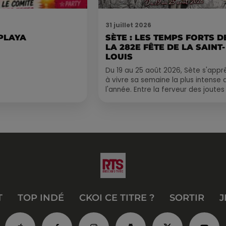
31 juillet 2026
 PLAYA
SÈTE : LES TEMPS FORTS D
LA 282E FÊTE DE LA SAINT-
LOUIS
Du 19 au 25 août 2026, Sète s'appr
à vivre sa semaine la plus intense 
l'année. Entre la ferveur des joutes
le Cadre Royal, le retour de
traditions...
T
TOP INDÉ
CKOI CE TITRE ?
SORTIR
J