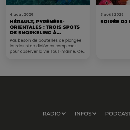
4 août 2026
3 août 2026
HÉRAULT, PYRÉNÉES-
SOIRÉE DJ
ORIENTALES : TROIS SPOTS
DE SNORKELING À
EXPLORER...
Pas besoin de bouteilles de plongée
lourdes ni de diplômes complexes
pour observer la vie sous-marine. Cet
été, un masque, un tuba et une paire
de palmes...
RADIO
INFOS
PODCAS