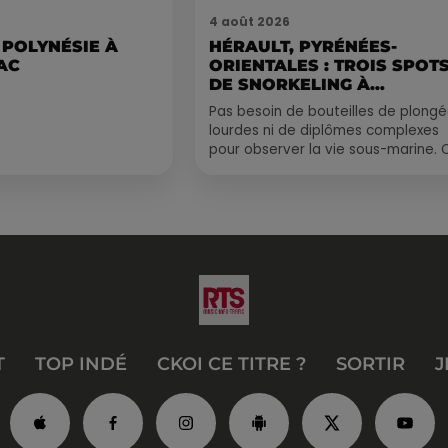
4 août 2026
 POLYNÉSIE À
HÉRAULT, PYRÉNÉES-
AC
ORIENTALES : TROIS SPOT
DE SNORKELING À
EXPLORER...
Pas besoin de bouteilles de plong
lourdes ni de diplômes complexes
pour observer la vie sous-marine. 
été, un masque, un tuba et une pai
de palmes...
T
TOP INDÉ
CKOI CE TITRE ?
SORTIR
J