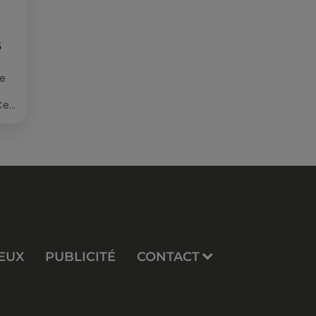
S
ée
Cet
re
EUX
PUBLICITÉ
CONTACT