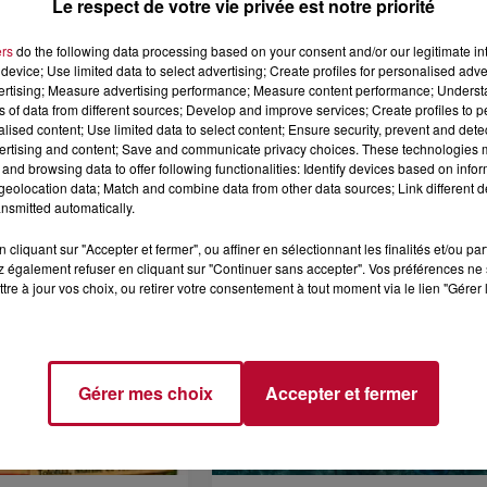
Le respect de votre vie privée est notre priorité
ers
do the following data processing based on your consent and/or our legitimate int
device; Use limited data to select advertising; Create profiles for personalised adver
vertising; Measure advertising performance; Measure content performance; Unders
7 août 2026
ns of data from different sources; Develop and improve services; Create profiles to 
alised content; Use limited data to select content; Ensure security, prevent and detect
 DE SORTIE POUR
DINER CONCERT À LA MJC
ertising and content; Save and communicate privacy choices. These technologies
ND
MARSEILLAN
and browsing data to offer following functionalities: Identify devices based on infor
 vendredis, voici une
eolocation data; Match and combine data from other data sources; Link different de
on des rendez-vous à ne
nsmitted automatically.
ns le coin. Que vous
voyager à l'autre bout
cliquant sur "Accepter et fermer", ou affiner en sélectionnant les finalités et/ou pa
 également refuser en cliquant sur "Continuer sans accepter". Vos préférences ne 
tre à jour vos choix, ou retirer votre consentement à tout moment via le lien "Gérer 
Gérer mes choix
Accepter et fermer