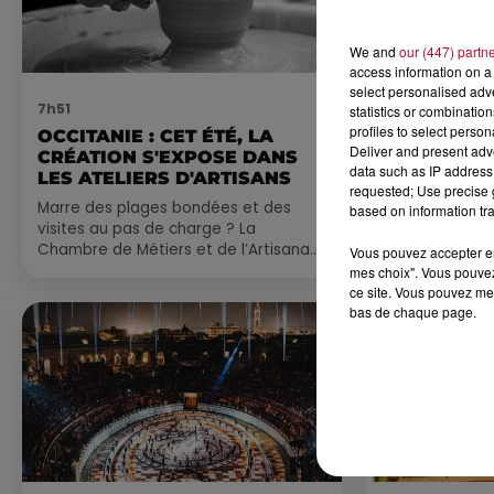
We and
our (447) partn
access information on a 
select personalised ad
7h51
7 août 2026
statistics or combinatio
profiles to select person
OCCITANIE : CET ÉTÉ, LA
NOS IDÉES
Deliver and present adv
CRÉATION S'EXPOSE DANS
CE WEEK-E
data such as IP address 
LES ATELIERS D'ARTISANS
Comme tous les
requested; Use precise g
Marre des plages bondées et des
petite sélecti
based on information tra
visites au pas de charge ? La
pas manquer da
Chambre de Métiers et de l’Artisanat
ayez envie de 
Vous pouvez accepter en 
Occitanie propose une alternative
du monde,...
mes choix". Vous pouvez
bien plus vivante :...
ce site. Vous pouvez met
bas de chaque page.