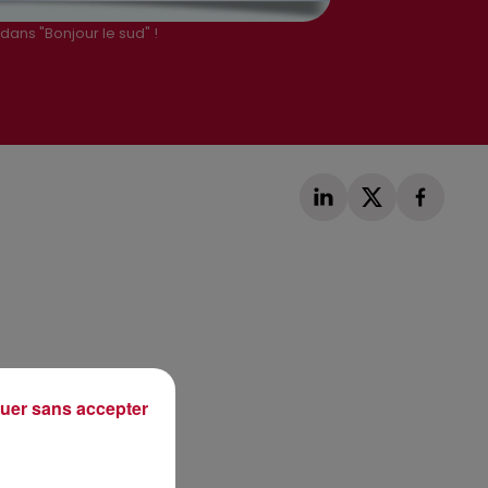
dans "Bonjour le sud" !
Publié : 12 janvier 2018 à 7h35 par Loris Galofaro
uer sans accepter