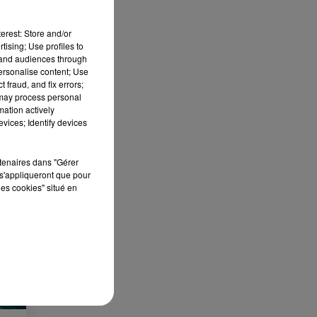
erest: Store and/or
tising; Use profiles to
tand audiences through
personalise content; Use
 fraud, and fix errors;
 DE
 may process personal
mation actively
vices; Identify devices
rtenaires dans "Gérer
s'appliqueront que pour
les cookies" situé en