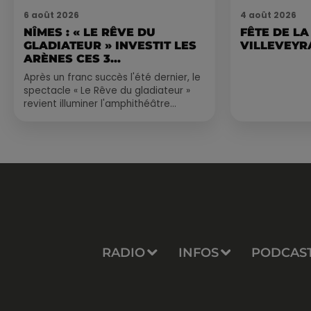
6 août 2026
4 août 2026
NÎMES : « LE RÊVE DU
FÊTE DE LA
GLADIATEUR » INVESTIT LES
VILLEVEYR
ARÈNES CES 3...
Après un franc succès l'été dernier, le
spectacle « Le Rêve du gladiateur »
revient illuminer l'amphithéâtre
romain les 6, 7 et 8 août. Une fresque
nocturne...
RADIO
INFOS
PODCAS