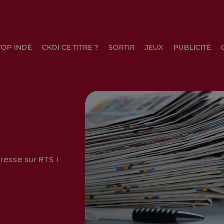
TOP INDÉ
CKOI CE TITRE ?
SORTIR
JEUX
PUBLICITÉ
resse sur RTS !