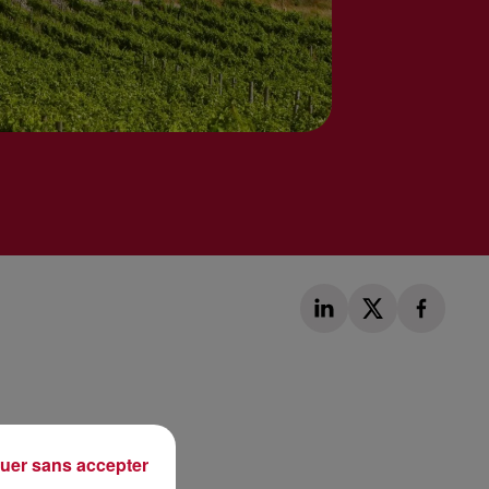
Publié : 13 décembre 2017 à 7h35 par Loris Galofaro
uer sans accepter