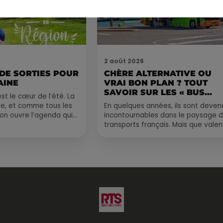
2 août 2026
 DE SORTIES POUR
CHÈRE ALTERNATIVE OU
AINE
VRAI BON PLAN ? TOUT
SAVOIR SUR LES « BUS...
st le cœur de l’été. La
e, et comme tous les
En quelques années, ils sont deven
, on ouvre l’agenda qui
incontournables dans le paysage 
 rempli ! Entre
transports français. Mais que valen
vraiment les bus longue distance ?
Entre petits...