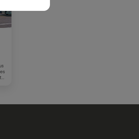
us
des
t