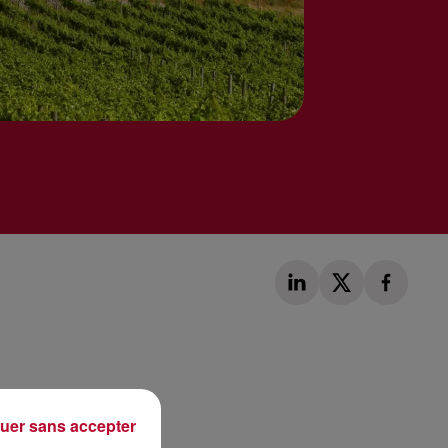
Publié : 15 janvier 2018 à 7h35 par Loris Galofaro
uer sans accepter