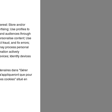
erest: Store and/or
tising; Use profiles to
tand audiences through
personalise content; Use
 fraud, and fix errors;
 may process personal
mation actively
vices; Identify devices
S
rtenaires dans "Gérer
ée
s'appliqueront que pour
les cookies" situé en
Cet
re