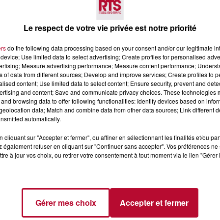
Le respect de votre vie privée est notre priorité
ers
do the following data processing based on your consent and/or our legitimate int
device; Use limited data to select advertising; Create profiles for personalised adver
vertising; Measure advertising performance; Measure content performance; Unders
ns of data from different sources; Develop and improve services; Create profiles to 
alised content; Use limited data to select content; Ensure security, prevent and detect
ertising and content; Save and communicate privacy choices. These technologies
4 août 2026
and browsing data to offer following functionalities: Identify devices based on infor
eolocation data; Match and combine data from other data sources; Link different de
 POLYNÉSIE À
HÉRAULT, PYRÉNÉES-
nsmitted automatically.
AC
ORIENTALES : TROIS SPOT
DE SNORKELING À
cliquant sur "Accepter et fermer", ou affiner en sélectionnant les finalités et/ou pa
EXPLORER...
Pas besoin de bouteilles de plong
 également refuser en cliquant sur "Continuer sans accepter". Vos préférences ne 
lourdes ni de diplômes complexes
tre à jour vos choix, ou retirer votre consentement à tout moment via le lien "Gérer 
pour observer la vie sous-marine. 
été, un masque, un tuba et une pai
de palmes...
Gérer mes choix
Accepter et fermer