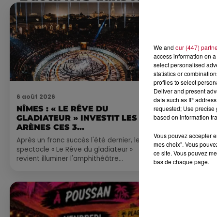
We and
our (447) partn
access information on a 
select personalised ad
statistics or combinatio
profiles to select person
Deliver and present adv
6 août 2026
4 août 2026
data such as IP address 
requested; Use precise g
NÎMES : « LE RÊVE DU
FÊTE DE LA
based on information tra
GLADIATEUR » INVESTIT LES
VILLEVEYR
ARÈNES CES 3...
Vous pouvez accepter en 
Après un franc succès l'été dernier, le
mes choix". Vous pouvez
spectacle « Le Rêve du gladiateur »
ce site. Vous pouvez met
revient illuminer l'amphithéâtre
bas de chaque page.
romain les 6, 7 et 8 août. Une fresque
nocturne...