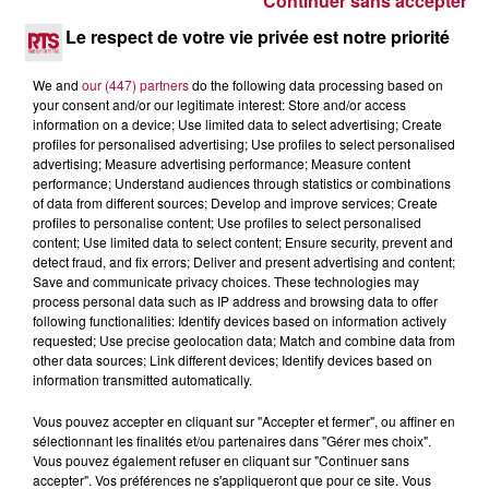
Continuer sans accepter
6 août 2026
NÎMES : « LE RÊVE DU GLADIATEUR » INVESTIT
Le respect de votre vie privée est notre priorité
LES ARÈNES CES 3...
Après un franc succès l'été dernier, le spectacle « Le Rêve
We and
our (447) partners
do the following data processing based on
du gladiateur » revient illuminer l'amphithéâtre romain les 6,
your consent and/or our legitimate interest: Store and/or access
7 et 8 août. Une fresque nocturne...
information on a device; Use limited data to select advertising; Create
profiles for personalised advertising; Use profiles to select personalised
advertising; Measure advertising performance; Measure content
performance; Understand audiences through statistics or combinations
of data from different sources; Develop and improve services; Create
profiles to personalise content; Use profiles to select personalised
content; Use limited data to select content; Ensure security, prevent and
detect fraud, and fix errors; Deliver and present advertising and content;
Save and communicate privacy choices. These technologies may
process personal data such as IP address and browsing data to offer
following functionalities: Identify devices based on information actively
requested; Use precise geolocation data; Match and combine data from
other data sources; Link different devices; Identify devices based on
information transmitted automatically.
Vous pouvez accepter en cliquant sur "Accepter et fermer", ou affiner en
sélectionnant les finalités et/ou partenaires dans "Gérer mes choix".
Vous pouvez également refuser en cliquant sur "Continuer sans
accepter". Vos préférences ne s'appliqueront que pour ce site. Vous
4 août 2026