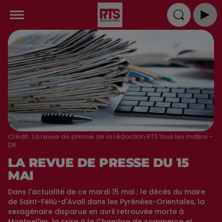
Crédit :
La revue de presse de la rédaction RTS tous les matins -
DR
LA REVUE DE PRESSE DU 15
MAI
Dans l'actualité de ce mardi 15 mai ; le décès du maire
de Saint-Féliù-d'Avall dans les Pyrénées-Orientales, la
sexagénaire disparue en avril retrouvée morte à
Montpellier, la crise à la Chambre de commerce et