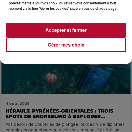
pouvez mettre à jour vos choix, ou retirer votre consentement à tout
FÊTE DE LA POLYNÉSIE À VILLEVEYRAC
moment via le lien "Gérer les cookies" situé en bas de chaque page.
Accepter et fermer
Gérer mes choix
4 août 2026
HÉRAULT, PYRÉNÉES-ORIENTALES : TROIS
SPOTS DE SNORKELING À EXPLORER...
Pas besoin de bouteilles de plongée lourdes ni de diplômes
complexes pour observer la vie sous-marine. Cet été, un