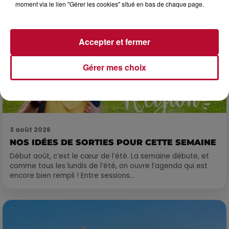
moment via le lien "Gérer les cookies" situé en bas de chaque page.
Accepter et fermer
Gérer mes choix
3 août 2026
NOS IDÉES DE SORTIES POUR CETTE SEMAINE
Début août, c’est le cœur de l’été. La semaine débute, et
comme tous les lundis de l’été, on ouvre l’agenda qui est
encore bien rempli ! Entre sessions...