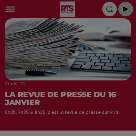
Crédit :
DR
LA REVUE DE PRESSE DU 16
JANVIER
6h35, 7h35 & 8h35, c'est la revue de presse sur RTS !