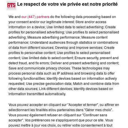
Le respect de votre vie privée est notre priorité
masque, un tuba et une paire de palmes...
We and
our (447) partners
do the following data processing based on
your consent and/or our legitimate interest: Store and/or access
information on a device; Use limited data to select advertising; Create
profiles for personalised advertising; Use profiles to select personalised
advertising; Measure advertising performance; Measure content
performance; Understand audiences through statistics or combinations
of data from different sources; Develop and improve services; Create
profiles to personalise content; Use profiles to select personalised
content; Use limited data to select content; Ensure security, prevent and
detect fraud, and fix errors; Deliver and present advertising and content;
Save and communicate privacy choices. These technologies may
process personal data such as IP address and browsing data to offer
following functionalities: Identify devices based on information actively
requested; Use precise geolocation data; Match and combine data from
other data sources; Link different devices; Identify devices based on
information transmitted automatically.
3 août 2026
Vous pouvez accepter en cliquant sur "Accepter et fermer", ou affiner en
SOIRÉE DJ PLAYA
sélectionnant les finalités et/ou partenaires dans "Gérer mes choix".
Vous pouvez également refuser en cliquant sur "Continuer sans
accepter". Vos préférences ne s'appliqueront que pour ce site. Vous
pouvez mettre à jour vos choix, ou retirer votre consentement à tout