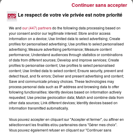
Continuer sans accepter
7 août 2026
Le respect de votre vie privée est notre priorité
DINER CONCERT À LA MJC DE MARSEILLAN
We and
our (447) partners
do the following data processing based on
your consent and/or our legitimate interest: Store and/or access
information on a device; Use limited data to select advertising; Create
profiles for personalised advertising; Use profiles to select personalised
advertising; Measure advertising performance; Measure content
performance; Understand audiences through statistics or combinations
of data from different sources; Develop and improve services; Create
profiles to personalise content; Use profiles to select personalised
content; Use limited data to select content; Ensure security, prevent and
detect fraud, and fix errors; Deliver and present advertising and content;
Save and communicate privacy choices. These technologies may
process personal data such as IP address and browsing data to offer
following functionalities: Identify devices based on information actively
requested; Use precise geolocation data; Match and combine data from
other data sources; Link different devices; Identify devices based on
information transmitted automatically.
6 août 2026
Vous pouvez accepter en cliquant sur "Accepter et fermer", ou affiner en
NÎMES : « LE RÊVE DU GLADIATEUR » INVESTIT
sélectionnant les finalités et/ou partenaires dans "Gérer mes choix".
Vous pouvez également refuser en cliquant sur "Continuer sans
LES ARÈNES CES 3...