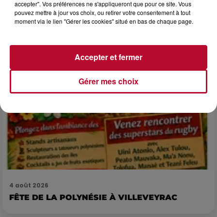
accepter". Vos préférences ne s'appliqueront que pour ce site. Vous
Après un franc succès l'été dernier, le spectacle « Le Rêve
pouvez mettre à jour vos choix, ou retirer votre consentement à tout
du gladiateur » revient illuminer l'amphithéâtre romain les 6,
moment via le lien "Gérer les cookies" situé en bas de chaque page.
7 et 8 août. Une fresque nocturne...
Accepter et fermer
Gérer mes choix
4 août 2026
FÊTE DE LA POLYNÉSIE À VILLEVEYRAC