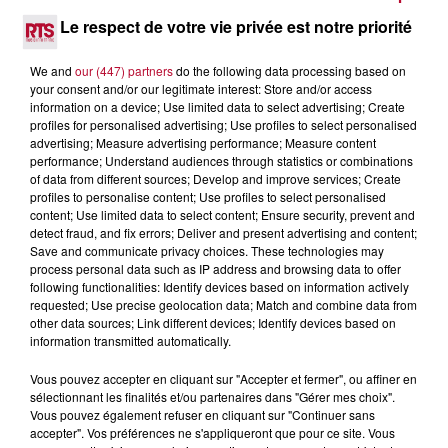
DINER CONCERT À LA MJC DE MARSEILLAN
Le respect de votre vie privée est notre priorité
We and
our (447) partners
do the following data processing based on
your consent and/or our legitimate interest: Store and/or access
information on a device; Use limited data to select advertising; Create
profiles for personalised advertising; Use profiles to select personalised
advertising; Measure advertising performance; Measure content
performance; Understand audiences through statistics or combinations
of data from different sources; Develop and improve services; Create
profiles to personalise content; Use profiles to select personalised
content; Use limited data to select content; Ensure security, prevent and
detect fraud, and fix errors; Deliver and present advertising and content;
Save and communicate privacy choices. These technologies may
process personal data such as IP address and browsing data to offer
following functionalities: Identify devices based on information actively
requested; Use precise geolocation data; Match and combine data from
other data sources; Link different devices; Identify devices based on
information transmitted automatically.
6 août 2026
NÎMES : « LE RÊVE DU GLADIATEUR » INVESTIT
Vous pouvez accepter en cliquant sur "Accepter et fermer", ou affiner en
LES ARÈNES CES 3...
sélectionnant les finalités et/ou partenaires dans "Gérer mes choix".
Vous pouvez également refuser en cliquant sur "Continuer sans
Après un franc succès l'été dernier, le spectacle « Le Rêve
accepter". Vos préférences ne s'appliqueront que pour ce site. Vous
du gladiateur » revient illuminer l'amphithéâtre romain les 6,