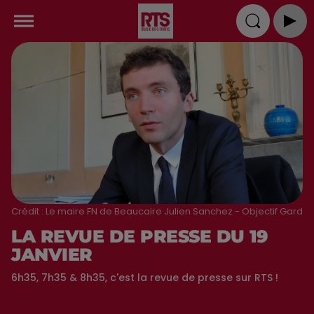
Crédit :
Le maire FN de Beaucaire Julien Sanchez - Objectif Gard
LA REVUE DE PRESSE DU 19
JANVIER
6h35, 7h35 & 8h35, c'est la revue de presse sur RTS !