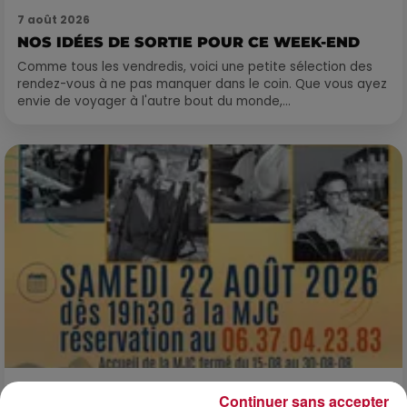
7 août 2026
NOS IDÉES DE SORTIE POUR CE WEEK-END
Comme tous les vendredis, voici une petite sélection des
rendez-vous à ne pas manquer dans le coin. Que vous ayez
envie de voyager à l'autre bout du monde,...
7 août 2026
Continuer sans accepter