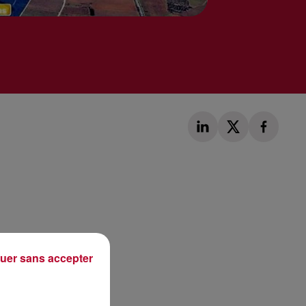
Publié : 24 novembre 2017 à 7h35 par Loris Galofaro
uer sans accepter