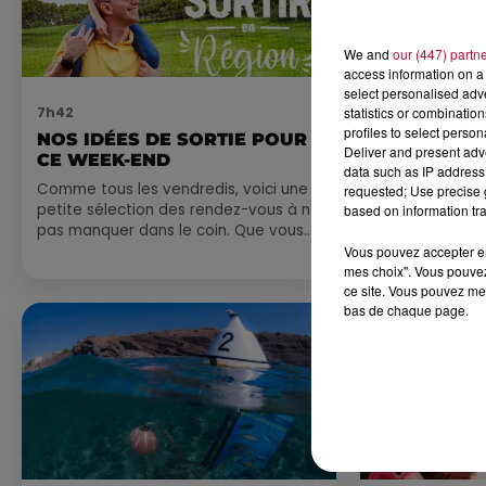
We and
our (447) partn
access information on a 
select personalised ad
statistics or combinatio
7h42
6 août 2026
profiles to select person
NOS IDÉES DE SORTIE POUR
NÎMES : « 
Deliver and present adv
CE WEEK-END
GLADIATEUR
data such as IP address 
ARÈNES CES
Comme tous les vendredis, voici une
requested; Use precise g
petite sélection des rendez-vous à ne
Après un franc 
based on information tra
pas manquer dans le coin. Que vous
spectacle « Le
ayez envie de voyager à l'autre bout
revient illumin
Vous pouvez accepter en 
mes choix". Vous pouvez
du monde,...
romain les 6, 7
ce site. Vous pouvez met
nocturne...
bas de chaque page.