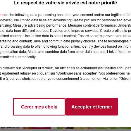
Le respect de votre vie privée est notre priorité
ers
do the following data processing based on your consent and/or our legitimate int
device; Use limited data to select advertising; Create profiles for personalised adver
vertising; Measure advertising performance; Measure content performance; Unders
ns of data from different sources; Develop and improve services; Create profiles to 
4 août 2026
alised content; Use limited data to select content; Ensure security, prevent and detect
LE RÊVE DU
FÊTE DE LA POLYNÉSIE À
ertising and content; Save and communicate privacy choices. These technologies
 » INVESTIT LES
VILLEVEYRAC
and browsing data to offer following functionalities: Identify devices based on infor
 3...
eolocation data; Match and combine data from other data sources; Link different de
succès l'été dernier, le
nsmitted automatically.
 Rêve du gladiateur »
er l'amphithéâtre
cliquant sur "Accepter et fermer", ou affiner en sélectionnant les finalités et/ou pa
 également refuser en cliquant sur "Continuer sans accepter". Vos préférences ne 
 et 8 août. Une fresque
tre à jour vos choix, ou retirer votre consentement à tout moment via le lien "Gérer 
Gérer mes choix
Accepter et fermer