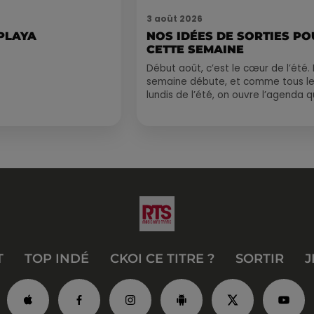
3 août 2026
 PLAYA
NOS IDÉES DE SORTIES P
CETTE SEMAINE
Début août, c’est le cœur de l’été. 
semaine débute, et comme tous l
lundis de l’été, on ouvre l’agenda q
est encore bien rempli ! Entre
sessions...
T
TOP INDÉ
CKOI CE TITRE ?
SORTIR
J