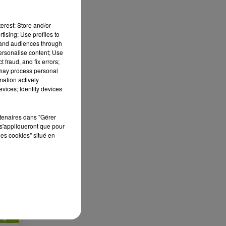
erest: Store and/or
tising; Use profiles to
tand audiences through
personalise content; Use
 fraud, and fix errors;
 may process personal
mation actively
vices; Identify devices
rtenaires dans "Gérer
s'appliqueront que pour
les cookies" situé en