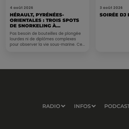
4 août 2026
3 août 2026
HÉRAULT, PYRÉNÉES-
SOIRÉE DJ
ORIENTALES : TROIS SPOTS
DE SNORKELING À
EXPLORER...
Pas besoin de bouteilles de plongée
lourdes ni de diplômes complexes
pour observer la vie sous-marine. Cet
été, un masque, un tuba et une paire
de palmes...
RADIO
INFOS
PODCAS