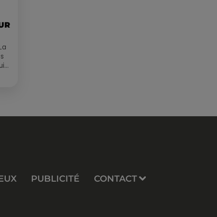
OUR
La
es
ui
EUX
PUBLICITÉ
CONTACT