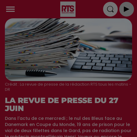
Crédit :
La revue de presse de la rédaction RTS tous les matins -
DR
LA REVUE DE PRESSE DU 27
JUIN
Dans l'actu de ce mercredi ; le nul des Bleus face au
Danemark en Coupe du Monde, 19 ans de prison pour le
viol de deux fillettes dans le Gard, pas de radiation pour
le médecin montpelliérain Henri Joyeux ou encore le