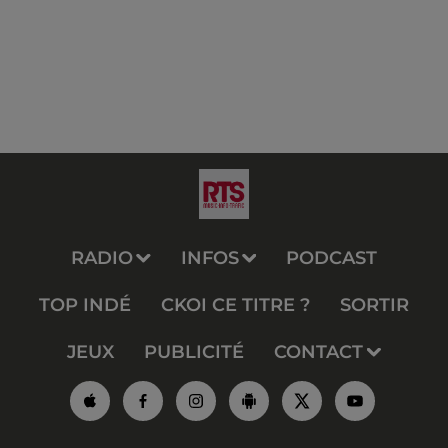
RADIO
INFOS
PODCAST
TOP INDÉ
CKOI CE TITRE ?
SORTIR
JEUX
PUBLICITÉ
CONTACT