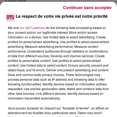
4 août 2026
Continuer sans accepter
HÉRAULT, PYRÉNÉES-ORIENTALES : TROIS
SPOTS DE SNORKELING À EXPLORER...
Le respect de votre vie privée est notre priorité
Pas besoin de bouteilles de plongée lourdes ni de diplômes
complexes pour observer la vie sous-marine. Cet été, un
We and
our (447) partners
do the following data processing based on
masque, un tuba et une paire de palmes...
your consent and/or our legitimate interest: Store and/or access
information on a device; Use limited data to select advertising; Create
profiles for personalised advertising; Use profiles to select personalised
advertising; Measure advertising performance; Measure content
performance; Understand audiences through statistics or combinations
of data from different sources; Develop and improve services; Create
profiles to personalise content; Use profiles to select personalised
content; Use limited data to select content; Ensure security, prevent and
detect fraud, and fix errors; Deliver and present advertising and content;
Save and communicate privacy choices. These technologies may
process personal data such as IP address and browsing data to offer
following functionalities: Identify devices based on information actively
requested; Use precise geolocation data; Match and combine data from
other data sources; Link different devices; Identify devices based on
information transmitted automatically.
Vous pouvez accepter en cliquant sur "Accepter et fermer", ou affiner en
sélectionnant les finalités et/ou partenaires dans "Gérer mes choix".
3 août 2026