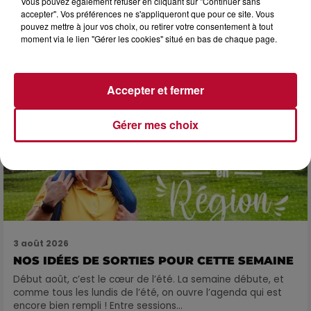
Vous pouvez également refuser en cliquant sur "Continuer sans
SOIRÉE DJ PLAYA
accepter". Vos préférences ne s'appliqueront que pour ce site. Vous
pouvez mettre à jour vos choix, ou retirer votre consentement à tout
moment via le lien "Gérer les cookies" situé en bas de chaque page.
Accepter et fermer
Gérer mes choix
3 août 2026
NOS IDÉES DE SORTIES POUR CETTE SEMAINE
Début août, c’est le cœur de l’été. La semaine débute, et
comme tous les lundis de l’été, on ouvre l’agenda qui est
encore bien rempli ! Entre sessions...