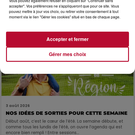
Vous pouvez également refuser en cliquant sur "Continuer sans
SOIRÉE DJ PLAYA
accepter". Vos préférences ne s'appliqueront que pour ce site. Vous
pouvez mettre à jour vos choix, ou retirer votre consentement à tout
moment via le lien "Gérer les cookies" situé en bas de chaque page.
Accepter et fermer
Gérer mes choix
3 août 2026
NOS IDÉES DE SORTIES POUR CETTE SEMAINE
Début août, c’est le cœur de l’été. La semaine débute, et
comme tous les lundis de l’été, on ouvre l’agenda qui est
encore bien rempli ! Entre sessions...