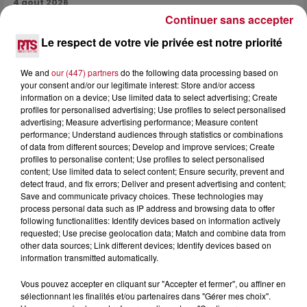
4 août 2026
Continuer sans accepter
HÉRAULT, PYRÉNÉES-ORIENTALES : TROIS
SPOTS DE SNORKELING À EXPLORER...
Le respect de votre vie privée est notre priorité
Pas besoin de bouteilles de plongée lourdes ni de diplômes
complexes pour observer la vie sous-marine. Cet été, un
We and
our (447) partners
do the following data processing based on
masque, un tuba et une paire de palmes...
your consent and/or our legitimate interest: Store and/or access
information on a device; Use limited data to select advertising; Create
profiles for personalised advertising; Use profiles to select personalised
advertising; Measure advertising performance; Measure content
performance; Understand audiences through statistics or combinations
of data from different sources; Develop and improve services; Create
profiles to personalise content; Use profiles to select personalised
content; Use limited data to select content; Ensure security, prevent and
detect fraud, and fix errors; Deliver and present advertising and content;
Save and communicate privacy choices. These technologies may
process personal data such as IP address and browsing data to offer
following functionalities: Identify devices based on information actively
requested; Use precise geolocation data; Match and combine data from
other data sources; Link different devices; Identify devices based on
information transmitted automatically.
Vous pouvez accepter en cliquant sur "Accepter et fermer", ou affiner en
sélectionnant les finalités et/ou partenaires dans "Gérer mes choix".
3 août 2026