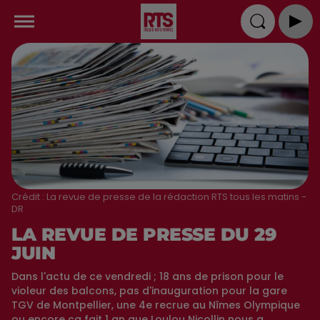
Crédit :
La revue de presse de la rédaction RTS tous les matins -
DR
LA REVUE DE PRESSE DU 29
JUIN
Dans l'actu de ce vendredi ; 18 ans de prison pour le
violeur des balcons, pas d'inauguration pour la gare
TGV de Montpellier, une 4e recrue au Nîmes Olympique
ou encore ça fait 1 an que Loulou Nicollin nous a