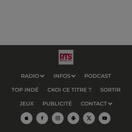
RADIO
INFOS
PODCAST
TOP INDÉ
CKOI CE TITRE ?
SORTIR
JEUX
PUBLICITÉ
CONTACT