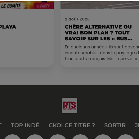
2 août 2026
 PLAYA
CHÈRE ALTERNATIVE OU
VRAI BON PLAN ? TOUT
SAVOIR SUR LES « BUS...
En quelques années, ils sont deven
incontournables dans le paysage 
transports français. Mais que valen
vraiment les bus longue distance ?
Entre petits...
T
TOP INDÉ
CKOI CE TITRE ?
SORTIR
J