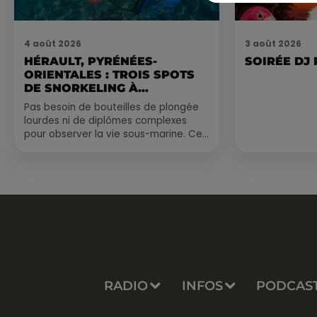
4 août 2026
3 août 2026
HÉRAULT, PYRÉNÉES-
SOIRÉE DJ
ORIENTALES : TROIS SPOTS
DE SNORKELING À
EXPLORER...
Pas besoin de bouteilles de plongée
lourdes ni de diplômes complexes
pour observer la vie sous-marine. Cet
été, un masque, un tuba et une paire
de palmes...
RADIO
INFOS
PODCAS