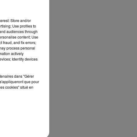
erest: Store and/or
tising; Use profiles to
tand audiences through
personalise content; Use
 fraud, and fix errors;
 may process personal
mation actively
vices; Identify devices
rtenaires dans "Gérer
s'appliqueront que pour
les cookies" situé en