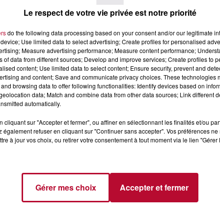
Le respect de votre vie privée est notre priorité
ers
do the following data processing based on your consent and/or our legitimate int
device; Use limited data to select advertising; Create profiles for personalised adver
vertising; Measure advertising performance; Measure content performance; Unders
ns of data from different sources; Develop and improve services; Create profiles to 
alised content; Use limited data to select content; Ensure security, prevent and detect
4 août 2026
ertising and content; Save and communicate privacy choices. These technologies
LE RÊVE DU
FÊTE DE LA POLYNÉSIE À
and browsing data to offer following functionalities: Identify devices based on infor
 » INVESTIT LES
VILLEVEYRAC
eolocation data; Match and combine data from other data sources; Link different de
 3...
nsmitted automatically.
succès l'été dernier, le
 Rêve du gladiateur »
cliquant sur "Accepter et fermer", ou affiner en sélectionnant les finalités et/ou pa
er l'amphithéâtre
 également refuser en cliquant sur "Continuer sans accepter". Vos préférences ne 
tre à jour vos choix, ou retirer votre consentement à tout moment via le lien "Gérer 
 et 8 août. Une fresque
Gérer mes choix
Accepter et fermer