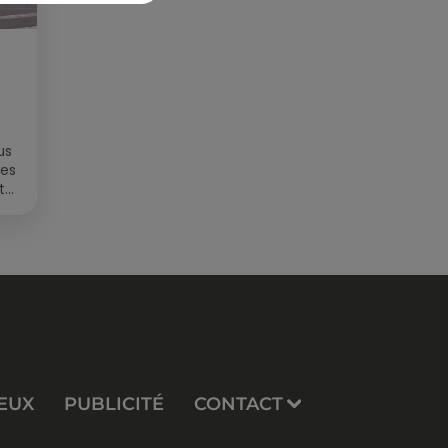
us
des
t
EUX
PUBLICITÉ
CONTACT