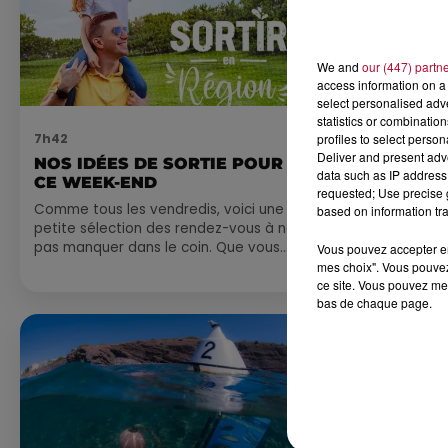
We and
our (447) partn
access information on a 
select personalised ad
statistics or combinatio
profiles to select person
7h42
6 août 2026
Deliver and present adv
NOS IDÉES DE SORTIE POUR
NÎMES : « 
data such as IP address 
CE WEEK-END
GLADIATEUR
requested; Use precise g
ARÈNES CES
Comme tous les vendredis, voici une
based on information tra
petite sélection des rendez-vous à ne
Après un franc 
pas manquer dans le coin. Que vous
spectacle « Le
Vous pouvez accepter en 
ayez envie de voyager à l'autre bout
revient illumin
mes choix". Vous pouvez
ce site. Vous pouvez met
du monde,...
romain les 6, 7
bas de chaque page.
nocturne...