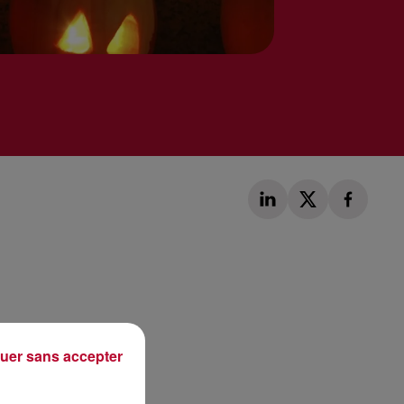
Publié : 31 octobre 2017 à 7h35 par Loris Galofaro
uer sans accepter