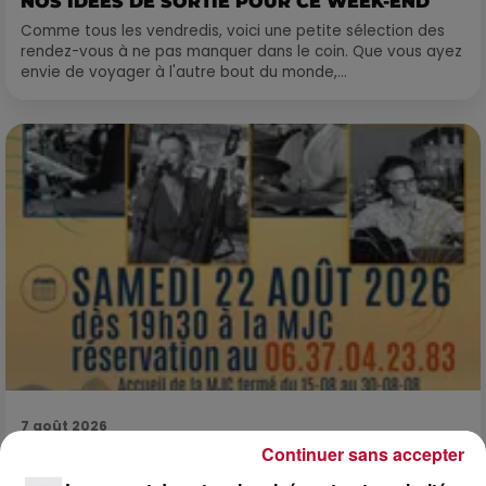
NOS IDÉES DE SORTIE POUR CE WEEK-END
Comme tous les vendredis, voici une petite sélection des
rendez-vous à ne pas manquer dans le coin. Que vous ayez
envie de voyager à l'autre bout du monde,...
7 août 2026
Continuer sans accepter
DINER CONCERT À LA MJC DE MARSEILLAN