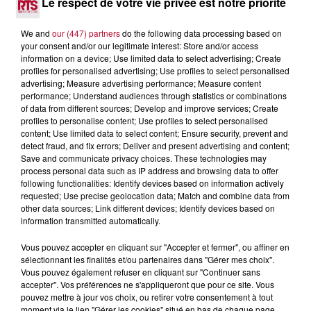
Le respect de votre vie privée est notre priorité
We and
our (447) partners
do the following data processing based on
your consent and/or our legitimate interest: Store and/or access
information on a device; Use limited data to select advertising; Create
profiles for personalised advertising; Use profiles to select personalised
advertising; Measure advertising performance; Measure content
performance; Understand audiences through statistics or combinations
of data from different sources; Develop and improve services; Create
profiles to personalise content; Use profiles to select personalised
content; Use limited data to select content; Ensure security, prevent and
detect fraud, and fix errors; Deliver and present advertising and content;
Save and communicate privacy choices. These technologies may
process personal data such as IP address and browsing data to offer
following functionalities: Identify devices based on information actively
requested; Use precise geolocation data; Match and combine data from
other data sources; Link different devices; Identify devices based on
6 août 2026
information transmitted automatically.
NÎMES : « LE RÊVE DU GLADIATEUR » INVESTIT
LES ARÈNES CES 3...
Vous pouvez accepter en cliquant sur "Accepter et fermer", ou affiner en
sélectionnant les finalités et/ou partenaires dans "Gérer mes choix".
Après un franc succès l'été dernier, le spectacle « Le Rêve
Vous pouvez également refuser en cliquant sur "Continuer sans
du gladiateur » revient illuminer l'amphithéâtre romain les 6,
accepter". Vos préférences ne s'appliqueront que pour ce site. Vous
7 et 8 août. Une fresque nocturne...
pouvez mettre à jour vos choix, ou retirer votre consentement à tout
moment via le lien "Gérer les cookies" situé en bas de chaque page.