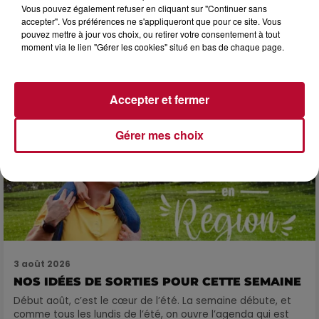
3 août 2026
Vous pouvez également refuser en cliquant sur "Continuer sans
accepter". Vos préférences ne s'appliqueront que pour ce site. Vous
SOIRÉE DJ PLAYA
pouvez mettre à jour vos choix, ou retirer votre consentement à tout
moment via le lien "Gérer les cookies" situé en bas de chaque page.
Accepter et fermer
Gérer mes choix
3 août 2026
NOS IDÉES DE SORTIES POUR CETTE SEMAINE
Début août, c’est le cœur de l’été. La semaine débute, et
comme tous les lundis de l’été, on ouvre l’agenda qui est