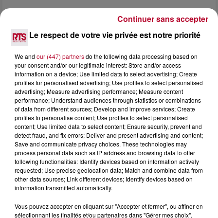
4 août 2026
Continuer sans accepter
HÉRAULT, PYRÉNÉES-ORIENTALES : TROIS
SPOTS DE SNORKELING À EXPLORER...
Le respect de votre vie privée est notre priorité
Pas besoin de bouteilles de plongée lourdes ni de diplômes
complexes pour observer la vie sous-marine. Cet été, un
We and
our (447) partners
do the following data processing based on
masque, un tuba et une paire de palmes...
your consent and/or our legitimate interest: Store and/or access
information on a device; Use limited data to select advertising; Create
profiles for personalised advertising; Use profiles to select personalised
advertising; Measure advertising performance; Measure content
performance; Understand audiences through statistics or combinations
of data from different sources; Develop and improve services; Create
profiles to personalise content; Use profiles to select personalised
content; Use limited data to select content; Ensure security, prevent and
detect fraud, and fix errors; Deliver and present advertising and content;
Save and communicate privacy choices. These technologies may
process personal data such as IP address and browsing data to offer
following functionalities: Identify devices based on information actively
requested; Use precise geolocation data; Match and combine data from
other data sources; Link different devices; Identify devices based on
information transmitted automatically.
Vous pouvez accepter en cliquant sur "Accepter et fermer", ou affiner en
sélectionnant les finalités et/ou partenaires dans "Gérer mes choix".