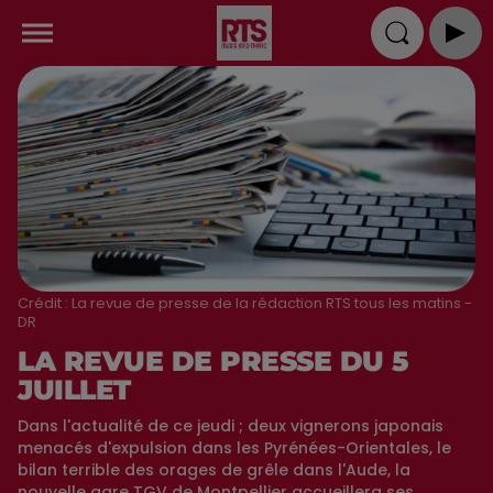
Crédit :
La revue de presse de la rédaction RTS tous les matins -
DR
LA REVUE DE PRESSE DU 5
JUILLET
Dans l'actualité de ce jeudi ; deux vignerons japonais
menacés d'expulsion dans les Pyrénées-Orientales, le
bilan terrible des orages de grêle dans l'Aude, la
nouvelle gare TGV de Montpellier accueillera ses