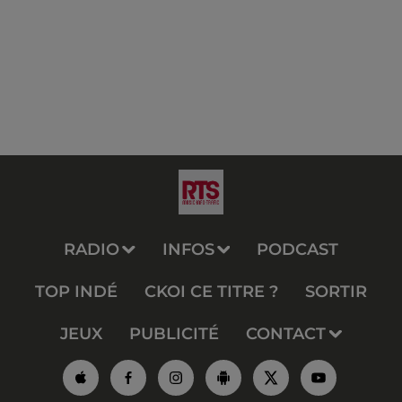
RADIO
INFOS
PODCAST
TOP INDÉ
CKOI CE TITRE ?
SORTIR
JEUX
PUBLICITÉ
CONTACT